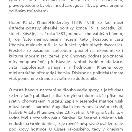
pravděpodobně by oba ihned zareagovali (byť, pravda, zřejmě
odlišným způsobem).
Hrabě Károly Khuen-Héderváry (1849–1918) se řadí mezi
ústřední postavy uherské politiky konce 19. a počátku 20.
století. Když jej císař roku 1883 jmenoval chorvatským bánem,
tj. de facto nejmocnějším mužem této jihozápadní části
Uherska, málokdo tušil, že ve funkci vydrží plných dvacet let.
Přestože se zásadním způsobem podílel na ekonomické i
kulturní modernizaci země, pro Chorvaty dodnes (do značné
míry neoprávněně) představuje symbol tvrdé maďarizace.
Jistá rozpolcenost panuje i v hodnocení Khuena coby
ministerského předsedy Uherska. Diskuse na politická témata
však ponechme stranou a vraťme se do Jeseníku.
O místě bánova narození se dlouho vedly spory, a ještě dnes
se lze v řadě publikací setkat s mylnou informací, že přišel na
svět v chorvatském Nuštaru. Zápis v jesenické matrice však
mluví jasně – baronka Angelika Izdenczy povila svému choti,
hraběti Antalu Khuenovi, dne 23. května 1849 syna Carla, tj. v
rodné řeči urozeného páru Károlye. Ke šťastné události však
nedošlo na Gräfenberku, jak je rovněž nesprávně uváděno, ale
pod krovy hostince U Císaře rakouského, tedy v dnešním