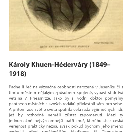
Károly Khuen-Héderváry (1849–
1918)
Padne-li řeč na význačné osobnosti narozené v Jeseníku či s
tímto městem nějakým způsobem spojené, vybaví si drtivá
většina V. Priessnitze. Jako by si vodní doktor pomyslný
pantheon místních slavných rodáků přivlastnil sám pro sebe.
A přitom zde světlo světa spatřila celá řada výjimečných lidí,
jež by rozhodně neměli zůstat zapomenuti. Mezi ty
jednoznačně nejvýznamnější patří muž, kterého sice česká
veřejnost prakticky nezná, avšak pokud bychom jeho jméno
vyslovili před vzdělanějším Maďarem či Chorvatem,