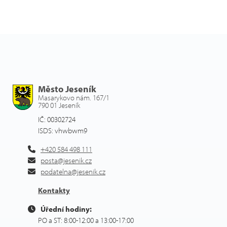
Město Jeseník
Masarykovo nám. 167/1
790 01 Jeseník
IČ: 00302724
ISDS: vhwbwm9
+420 584 498 111
posta@jesenik.cz
podatelna@jesenik.cz
Kontakty
Úřední hodiny:
PO a ST: 8:00-12:00 a 13:00-17:00