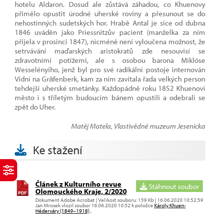
hotelu Aldaron. Dosud ale zůstává záhadou, co Khuenovy
přimělo opustit úrodné uherské roviny a přesunout se do
nehostinných sudetských hor. Hrabě Antal je sice od dubna
1846 uváděn jako Priessnitzův pacient (manželka za ním
přijela v prosinci 1847), nicméně není vyloučena možnost, že
setrvávání maďarských aristokratů zde nesouvisí se
zdravotními potížemi, ale s osobou barona Miklóse
Wesselényiho, jenž byl pro své radikální postoje internován
Vídní na Gräfenberk, kam za ním zavítala řada velkých person
tehdejší uherské smetánky. Každopádně roku 1852 Khuenovi
město i s tříletým budoucím bánem opustili a odebrali se
zpět do Uher.
Matěj Matela, Vlastivědné muzeum Jesenicka
Ke stažení
Článek z Kulturního revue
Stáhnout soubor
Olomouckého Kraje, 2/2020
Dokument Adobe Acrobat | Velikost souboru: 159 Kb | 16.06.2020 10:52:59
Jan Mrosek vlozil soubor 16.06.2020 10:52 k položce
Károly Khuen-
Héderváry (1849–1918)
,