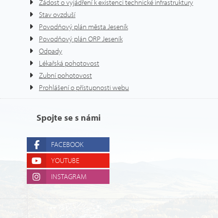
Žádost o vyjádření k existenci technické infrastruktury
Stav ovzduší
Povodňový plán města Jeseník
Povodňový plán ORP Jeseník
Odpady
Lékařská pohotovost
Zubní pohotovost
Prohlášení o přístupnosti webu
Spojte se s námi
FACEBOOK
YOUTUBE
INSTAGRAM