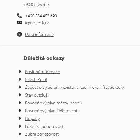
790 01 Jeseník
+420 584 453 693
ic@jesenik.cz
Další informace
Důležité odkazy
Povinné informace
Czech Point
Žádost o vyjádření k existenci technické infrastruktury
Stav ovzduší
Povodňový plán města Jeseník
Povodňový plán ORP Jeseník
Odpady
Lékařská pohotovost
Zubní pohotovost