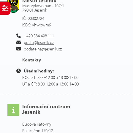
Město Jeseník
Masarykovo nám. 167/1
790 01 Jeseník
IČ: 00302724
ISDS: vhwbwm9
+420 584 498 111
posta@jesenik.cz
podatelna@jesenik.cz
Kontakty
Úřední hodiny:
PO a ST: 8:00-12:00 a 13:00-17:00
ÚT a ČT: 8:00-12:00 a 13:00-14:00
Informační centrum
Jeseník
Budova Katovny
Palackého 176/12