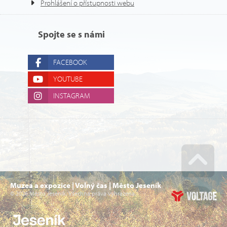
Prohlášení o přístupnosti webu
Spojte se s námi
FACEBOOK
YOUTUBE
INSTAGRAM
Go u
Muzea a expozice | Volný čas | Město Jeseník
© 2026 Město Jeseník. Všechna práva vyhrazena.