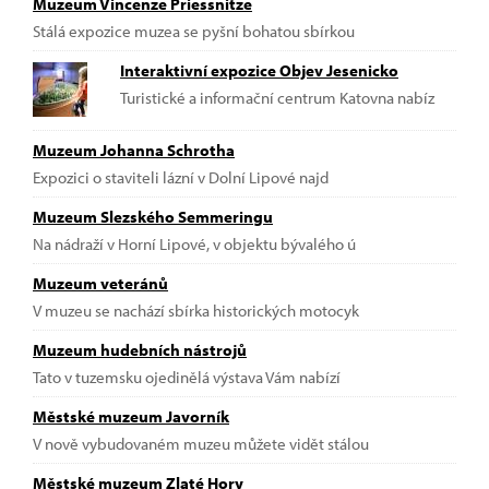
Muzeum Vincenze Priessnitze
Stálá expozice muzea se pyšní bohatou sbírkou
Interaktivní expozice Objev Jesenicko
Turistické a informační centrum Katovna nabíz
Muzeum Johanna Schrotha
Expozici o staviteli lázní v Dolní Lipové najd
Muzeum Slezského Semmeringu
Na nádraží v Horní Lipové, v objektu bývalého ú
Muzeum veteránů
V muzeu se nachází sbírka historických motocyk
Muzeum hudebních nástrojů
Tato v tuzemsku ojedinělá výstava Vám nabízí
Městské muzeum Javorník
V nově vybudovaném muzeu můžete vidět stálou
Městské muzeum Zlaté Hory