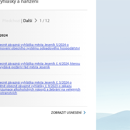
yhlášky a nařízení
Předchozí
|
Další
1
/
12
2024
ecně závazná vyhláška města Jeseník 5/2024 o
anovení obecního systému odpadového hospodářství
ecně závazná vyhláška města Jeseník č. 4/2024, kterou
 vydává požární řád města Jeseník
ecně závazná vyhláška města Jeseník č. 3/2024 o
ěně obecně závazné vyhlášky č. 9/2023 o zákazu
nzumace alkoholických nápojů a žebrání na veřejných
ostranstvích
ZOBRAZIT USNESENÍ