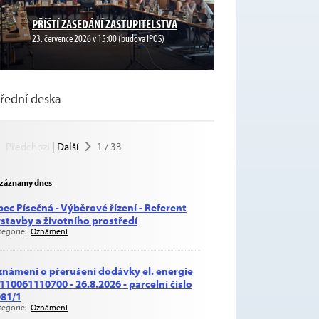
PŘÍŠTÍ ZASEDÁNÍ ZASTUPITELSTVA
23. července 2026 v 15:00 (budova IPOS)
řední deska
Předchozí
|
Další
1
/
33
záznamy dnes
ec Písečná - Výběrové řízení - Referent
stavby a životního prostředí
tegorie:
Oznámení
námení o přerušení dodávky el. energie
 110061110700 - 26.8.2026 - parcelní číslo
81/1
tegorie:
Oznámení