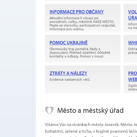
INFORMACE PRO OBČANY
VOL
ÚŘ
Aktuální informace k situaci po
povodních, volby, měsíčník NAŠE MĚSTO,
Infor
Ptejte se starostky, participativní rozpočet,
na mě
informace pro rodinu,
POMOC UKRAJINĚ
WHI
Olomoucký kraj pomáhá. Rady a
Ochra
doporučení. Přehled opatření. Důležité
práva
kontakty a odkazy. Pomoc v nouzi
ZTRÁTY A NÁLEZY
PRO
WEB
Evidence nalezených věcí.
Zajiš
strán
Město a městský úřad
Vítáme Vás na stránkách města Jeseník. Město Jes
bohatství, zeleně a ticha, v krajině pramenů léč