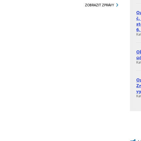
ZOBRAZIT ZPRÁVY
Oz
č.
st
6,
Ka
Ob
úč
Ka
O
Zm
vy
Ka