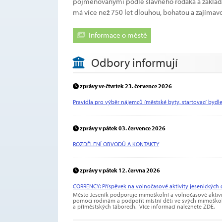
pojmenovanými podle slavného rodáka a zaklada
má více než 750 let dlouhou, bohatou a zajímavou
Informace o městě
Odbory informují
zprávy ve čtvrtek 23. července 2026
Pravidla pro výběr nájemců (městské byty, startovací bydlen
zprávy v pátek 03. července 2026
ROZDĚLENÍ OBVODŮ A KONTAKTY
zprávy v pátek 12. června 2026
CORRENCY: Příspěvek na volnočasové aktivity jesenických 
Město Jeseník podporuje mimoškolní a volnočasové aktivit
pomoci rodinám a podpořit místní děti ve svých mimoškol
a příměstských táborech. Více informací naleznete ZDE.