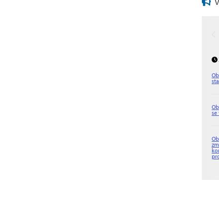
V
Ob
st
Ob
se
Ob
zm
ko
pr