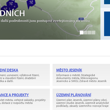
ODNÍCH
v i další podrobnosti jsou postupně zveřejňovány na webu
A
DNÍ DESKA
MĚSTO JESENÍK
ení, usnesení, výběrové řízení,
Informace o městě, Strategické
í a stavební řízení, dražební
dokumenty města, Mikroregionu
ška a další.
Jesenicko a SMOJ, Zdravé město Jeseník
ANCE A PROJEKTY
ÚZEMNÍ PLÁNOVÁNÍ
čet města, veřejné zakázky, projekty
Územní plán Jeseník, územní plány obcí,
, dotace z rozpočtu města
územní studie Jeseník, územně analytické
podklady, zásady územního rozvoje kraje