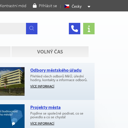
Kontrastní mód
Přihlásit se
Česky
VOLNÝ ČAS
Odbory městského úřadu
Přehled všech odborů MěÚ, úřední
hodiny, kontakty a informace odborů.
VÍCE INFORMACÍ
Projekty města
Pojďme se společně podívat, co se
povedlo a co se chystá!
VÍCE INFORMACÍ