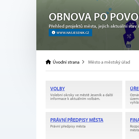
OBNOVA PO POV
Přehled projektů města, jejich aktuální sta
WWW.NASJESENIK.CZ
KONTAKTY NA PRACOVNÍKY
WEB MĚSTSKÉ POLICIE
ZÁZNAM ZASEDÁNÍ ZASTUPITELSTV
Úvodní strana
Město a městský úřad
VOLBY
ÚŘE
Volební okrsky ve městě Jeseník a další
Oznám
informace k aktuálním volbám.
územn
vyhlá
PRÁVNÍ PŘEDPISY MĚSTA
FIN
Právní předpisy města
Rozpo
města