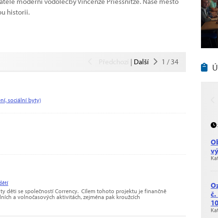
tele moderní vodoléčby Vincenze Priessnitze. Naše město
 historii.
Předchozí
|
Další
1
/
34
Ú
í, sociální byty)
Ob
vý
Ka
dětí
Oz
y děti se společností Corrency. Cílem tohoto projektu je finančně
č.
ních a volnočasových aktivitách, zejména pak kroužcích
10
Ka