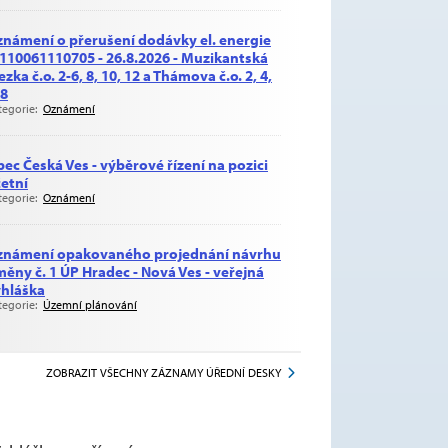
námení o přerušení dodávky el. energie
 110061110705 - 26.8.2026 - Muzikantská
ezka č.o. 2-6, 8, 10, 12 a Thámova č.o. 2, 4,
 8
tegorie:
Oznámení
ec Česká Ves - výběrové řízení na pozici
etní
tegorie:
Oznámení
známení opakovaného projednání návrhu
ěny č. 1 ÚP Hradec - Nová Ves - veřejná
hláška
tegorie:
Územní plánování
ZOBRAZIT VŠECHNY ZÁZNAMY ÚŘEDNÍ DESKY