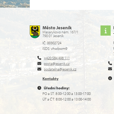
Město Jeseník
Masarykovo nám. 167/1
790 01 Jeseník
IČ: 00302724
ISDS: vhwbwm9
+420 584 498 111
posta@jesenik.cz
podatelna@jesenik.cz
Kontakty
Úřední hodiny:
PO a ST: 8:00-12:00 a 13:00-17:00
ÚT a ČT: 8:00-12:00 a 13:00-14:00