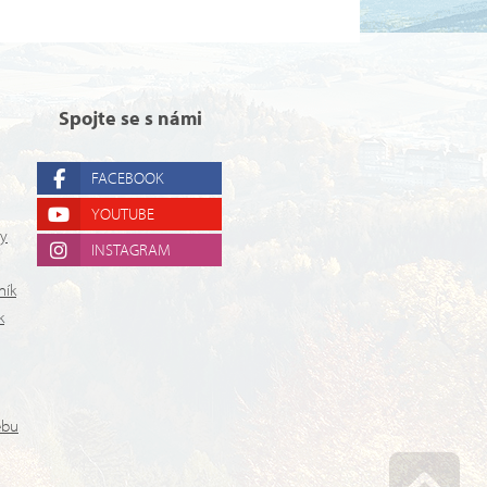
Spojte se s námi
FACEBOOK
YOUTUBE
ry
INSTAGRAM
ník
k
ebu