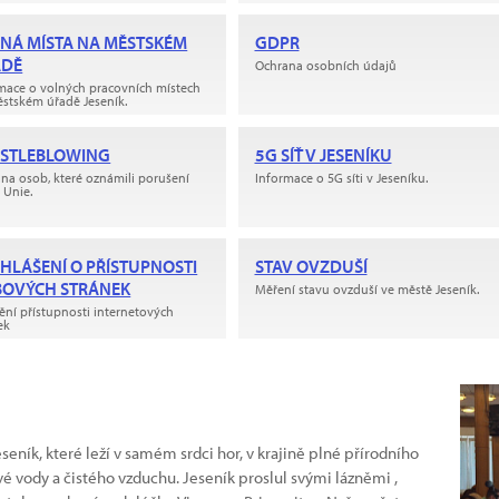
NÁ MÍSTA NA MĚSTSKÉM
GDPR
ADĚ
Ochrana osobních údajů
mace o volných pracovních místech
stském úřadě Jeseník.
STLEBLOWING
5G SÍŤ V JESENÍKU
na osob, které oznámili porušení
Informace o 5G síti v Jeseníku.
 Unie.
HLÁŠENÍ O PŘÍSTUPNOSTI
STAV OVZDUŠÍ
OVÝCH STRÁNEK
Měření stavu ovzduší ve městě Jeseník.
tění přístupnosti internetových
ek
eník, které leží v samém srdci hor, v krajině plné přírodního
ivé vody a čistého vzduchu. Jeseník proslul svými lázněmi ,