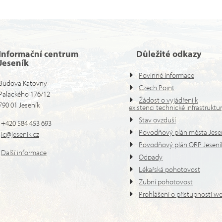
Informační centrum
Důležité odkazy
Jeseník
Povinné informace
Budova Katovny
Czech Point
Palackého 176/12
Žádost o vyjádření k
790 01 Jeseník
existenci technické infrastruktu
Stav ovzduší
+420 584 453 693
Povodňový plán města Jese
ic@jesenik.cz
Povodňový plán ORP Jesení
Další informace
Odpady
Lékařská pohotovost
Zubní pohotovost
Prohlášení o přístupnosti w