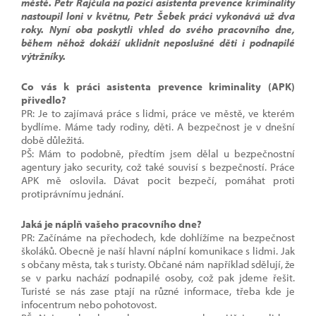
městě. Petr Rajčula na pozici asistenta prevence kriminality
nastoupil loni v květnu, Petr Šebek práci vykonává už dva
roky. Nyní oba poskytli vhled do svého pracovního dne,
během něhož dokáží uklidnit neposlušné děti i podnapilé
výtržníky.
Co vás k práci asistenta prevence kriminality (APK)
přivedlo?
PR: Je to zajímavá práce s lidmi, práce ve městě, ve kterém
bydlíme. Máme tady rodiny, děti. A bezpečnost je v dnešní
době důležitá.
PŠ: Mám to podobně, předtím jsem dělal u bezpečnostní
agentury jako security, což také souvisí s bezpečností. Práce
APK mě oslovila. Dávat pocit bezpečí, pomáhat proti
protiprávnímu jednání.
Jaká je náplň vašeho pracovního dne?
PR: Začínáme na přechodech, kde dohlížíme na bezpečnost
školáků. Obecně je naší hlavní náplní komunikace s lidmi. Jak
s občany města, tak s turisty. Občané nám například sdělují, že
se v parku nachází podnapilé osoby, což pak jdeme řešit.
Turisté se nás zase ptají na různé informace, třeba kde je
infocentrum nebo pohotovost.