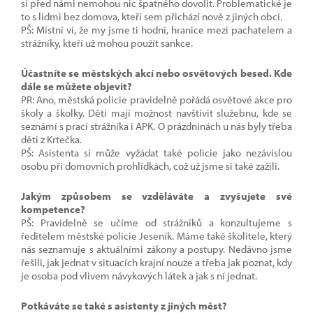
si před námi nemohou nic špatného dovolit. Problematické je
to s lidmi bez domova, kteří sem přichází nově z jiných obcí.
PŠ: Místní ví, že my jsme ti hodní, hranice mezi pachatelem a
strážníky, kteří už mohou použít sankce.
Účastníte se městských akcí nebo osvětových besed. Kde
dále se můžete objevit?
PR: Ano, městská policie pravidelně pořádá osvětové akce pro
školy a školky. Děti mají možnost navštívit služebnu, kde se
seznámí s prací strážníka i APK. O prázdninách u nás byly třeba
děti z Krtečka.
PŠ: Asistenta si může vyžádat také policie jako nezávislou
osobu při domovních prohlídkách, což už jsme si také zažili.
Jakým způsobem se vzděláváte a zvyšujete své
kompetence?
PŠ: Pravidelně se učíme od strážníků a konzultujeme s
ředitelem městské policie Jeseník. Máme také školitele, který
nás seznamuje s aktuálními zákony a postupy. Nedávno jsme
řešili, jak jednat v situacích krajní nouze a třeba jak poznat, kdy
je osoba pod vlivem návykových látek a jak s ní jednat.
Potkáváte se také s asistenty z jiných měst?