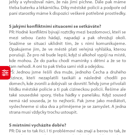
jehly a vyhrožoval nám, že nás jimi píchne. Dále pak máme
třeba baterku a lékárničku. Díky městské policii a podpoře od
paní starostky máme k dispozici veškeré potřebné prostředky.
S jakými konfliktními situacemi se setkáváte?
PR: Hodně konfliktní bývají roztržky mezi bezdomovci, kteří se
mezi sebou často hádají, napadají a pak ohrožují okolí.
Snažíme se situaci uklidnit tím, že s nimi komunikujeme.
Opakujeme jim, že ve městě platí veřejná vyhláška, kterou
porušují. Že pro ně bude lepší, když si alkohol vypijí na místě,
kde mohou. Že do parku chodí maminky s dětmi a že se to
tam nehodí. A oni to pak třeba sami vidí a odejdou.
PŠ: Jednou jsme řešili dva muže, jednoho Čecha a druhého
cizince, kteří nezaplatili taxikáři a následně chodili po
domech, kde zvonili a dobývali se dovnitř. Tehdy jsme přivolali
hlídku městské policie a ti pak cizineckou policii. Řešíme ale
také sousedské spory, třeba hádky v paneláku. Když soused
nemá rád souseda, je to nejhorší. Pak jsme jako mediátoři,
vyslechneme si oba dva a přimějeme je se zamyslet. A jedna
strana musí vždycky trochu ustoupit.
S místními vycházíte dobře?
PR: Dá se to tak říci. I ti problémoví nás znají a berou to tak, že