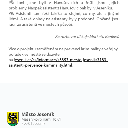
PŠ: Loni jsme byli v Hanušovicích a řešili jsme jejich
problémy. Naopak asistent z Hanušovic pak byl v Jeseníku.
PR: Asistenti tam řeší takřka to stejné, co my, ale s jinými
lidmi. A také ohlasy na asistenty byly podobné. Občané jsou
rádi, že asistenti ve městech působí.
Za rozhovor děkuje Markéta Kaniová
Více o projektu
zaměřeném na prevenci kriminality a veřejný
pořádek ve městě se dozvíte
na
jesenik.cz/cz/informace/k3357-mesto-jesenik/3183-
asistenti-prevence-kriminality.html
.
Město Jeseník
Masarykovo nám. 167/1
790 01 Jeseník