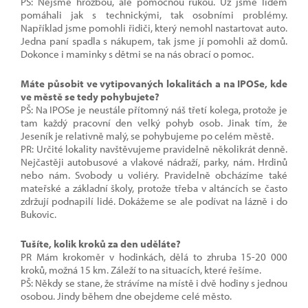
PŠ: Nejsme hrozbou, ale pomocnou rukou. Už jsme lidem
pomáhali jak s technickými, tak osobními problémy.
Například jsme pomohli řidiči, který nemohl nastartovat auto.
Jedna paní spadla s nákupem, tak jsme jí pomohli až domů.
Dokonce i maminky s dětmi se na nás obrací o pomoc.
Máte působit ve vytipovaných lokalitách a na IPOSe, kde
ve městě se tedy pohybujete?
PŠ: Na IPOSe je neustále přítomný náš třetí kolega, protože je
tam každý pracovní den velký pohyb osob. Jinak tím, že
Jeseník je relativně malý, se pohybujeme po celém městě.
PR: Určité lokality navštěvujeme pravidelně několikrát denně.
Nejčastěji autobusové a vlakové nádraží, parky, nám. Hrdinů
nebo nám. Svobody u voliéry. Pravidelně obcházíme také
mateřské a základní školy, protože třeba v altáncích se často
zdržují podnapilí lidé. Dokážeme se ale podívat na lázně i do
Bukovic.
Tušíte, kolik kroků za den uděláte?
PR Mám krokoměr v hodinkách, dělá to zhruba 15-20 000
kroků, možná 15 km. Záleží to na situacích, které řešíme.
PŠ: Někdy se stane, že strávíme na místě i dvě hodiny s jednou
osobou. Jindy během dne obejdeme celé město.