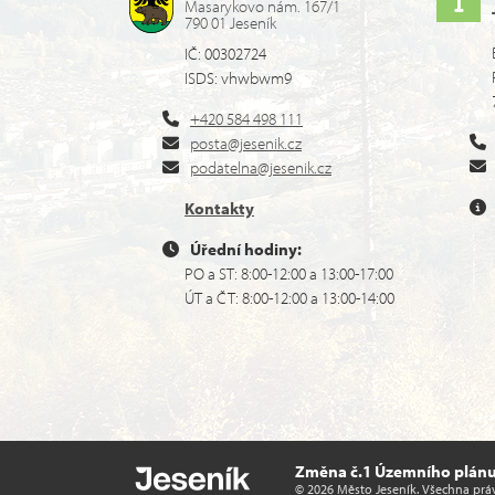
Masarykovo nám. 167/1
790 01 Jeseník
IČ: 00302724
ISDS: vhwbwm9
+420 584 498 111
posta@jesenik.cz
podatelna@jesenik.cz
Kontakty
Úřední hodiny:
PO a ST: 8:00-12:00 a 13:00-17:00
ÚT a ČT: 8:00-12:00 a 13:00-14:00
Změna č.1 Územního plánu 
© 2026 Město Jeseník. Všechna prá