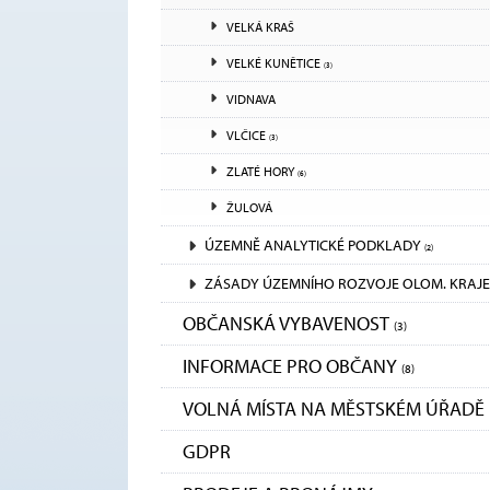
VELKÁ KRAŠ
VELKÉ KUNĚTICE
(3)
VIDNAVA
VLČICE
(3)
ZLATÉ HORY
(6)
ŽULOVÁ
ÚZEMNĚ ANALYTICKÉ PODKLADY
(2)
ZÁSADY ÚZEMNÍHO ROZVOJE OLOM. KRAJE
OBČANSKÁ VYBAVENOST
(3)
INFORMACE PRO OBČANY
(8)
VOLNÁ MÍSTA NA MĚSTSKÉM ÚŘADĚ
GDPR