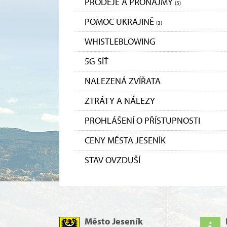
PRODEJE A PRONÁJMY
(5)
POMOC UKRAJINĚ
(3)
WHISTLEBLOWING
5G SÍŤ
NALEZENÁ ZVÍŘATA
ZTRÁTY A NÁLEZY
PROHLÁŠENÍ O PŘÍSTUPNOSTI
CENY MĚSTA JESENÍK
STAV OVZDUŠÍ
Město Jeseník