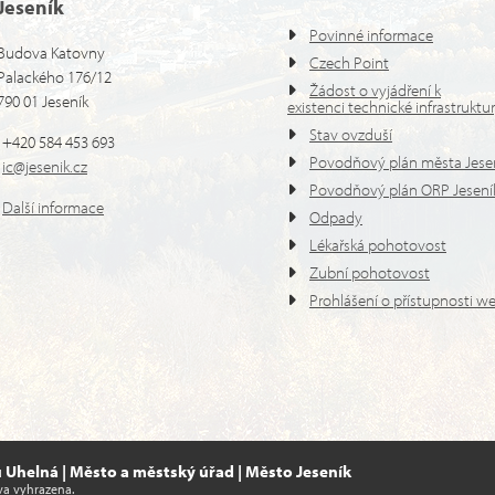
Jeseník
Povinné informace
Budova Katovny
Czech Point
Palackého 176/12
Žádost o vyjádření k
790 01 Jeseník
existenci technické infrastruktu
Stav ovzduší
+420 584 453 693
Povodňový plán města Jese
ic@jesenik.cz
Povodňový plán ORP Jesení
Další informace
Odpady
Lékařská pohotovost
Zubní pohotovost
Prohlášení o přístupnosti w
Uhelná | Město a městský úřad | Město Jeseník
va vyhrazena.