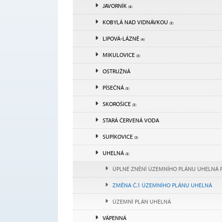
JAVORNÍK
(4)
KOBYLÁ NAD VIDNÁVKOU
(3)
LIPOVÁ-LÁZNĚ
(4)
MIKULOVICE
(3)
OSTRUŽNÁ
PÍSEČNÁ
(3)
SKOROŠICE
(3)
STARÁ ČERVENÁ VODA
SUPÍKOVICE
(3)
UHELNÁ
(3)
ÚPLNÉ ZNĚNÍ ÚZEMNÍHO PLÁNU UHELNÁ PO ZMĚNĚ Č.
ZMĚNA Č.1 ÚZEMNÍHO PLÁNU UHELNÁ
ÚZEMNÍ PLÁN UHELNÁ
VÁPENNÁ