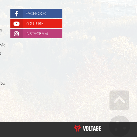
FACEBOOK
YOUTUBE
ry
INSTAGRAM
ník
k
ebu
Go u