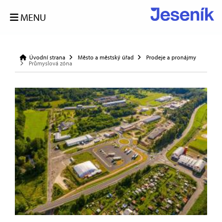
MENU
Úvodní strana
Město a městský úřad
Prodeje a pronájmy
Průmyslová zóna