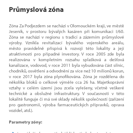
Průmyslová zóna
Zóna Za Podjezdem se nachází v Olomouckém kraji, ve městě
Jeseník, v prostoru bývalých kasáren při komunikaci I/60.
Zóna se nachází v regionu s tradicí a zázemím průmyslové
výroby. Vznikla revitalizací bývalého vojenského areálu,
město pravidelně přispívá k rozvoji této lokality a její
atraktivnosti pro případné investory. V roce 2005 zde byla
realizována v kompletním rozsahu splašková a dešťová
kanalizace, vodovod, v roce 2011 byla vybudována část silnic,
chodníků, osvětlení a odvodnění za více než 10 milionů korun,
v roce 2017 byla zóna plynofikována. Zóna je rozdělena do
několika bloků o celkové výměře cca 26 ha. Majetkoprávní
vztahy v celém území jsou zcela vyřešeny, včetně veškeré
technické a obslužné infrastruktury. V současnosti v této
lokalitě funguje či má své sklady několik společností (zařízení
pro gastronomii, výroba farmaceutických přípravků, oprava
vozidel, atd.).
Parametry zóny: