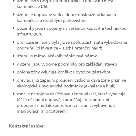
území leží v bezprostřední blízkosti obchvatu města –
komunikace I/60
území je dopravně velice dobře obslouženo kapacitní
komunikací a rozlehlým parkovištěm
pozemky jsou napojeny na veškerou kapacitní technickou
infrastrukturu
pro rozšíření zóny byla již se spoluúčastí státu vybudována
podmiňující investice – suchá retenční nádrž
území je mimo jakékoliv záplavové pásmo
v území jsou výborné podmínky pro zakládání staveb
poloha zóny vylučuje konflikt s bytovou zástavbou
převládající západní proudění vzduchu dává zóně příznivé
ekologické a hygienické podmínky (exhalace a hluk)
zóna je napojena na účelovou komunikaci, která vyhovuje
těžké nákladní dopravě a umožňuje bez omezení
propojení s nedalekou železniční stanicí vybavenou
manipulačním prostorem
Kontaktní osoba: