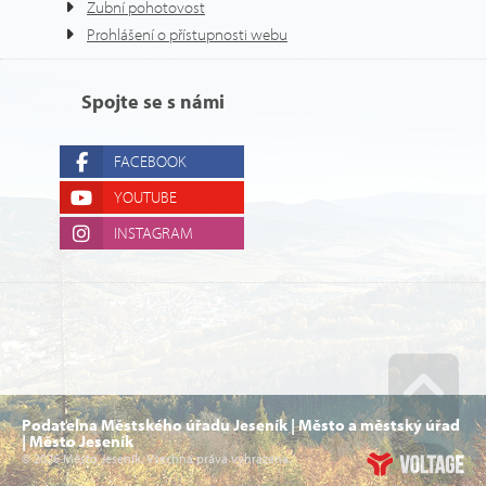
Zubní pohotovost
Prohlášení o přístupnosti webu
Spojte se s námi
FACEBOOK
YOUTUBE
INSTAGRAM
Podatelna Městského úřadu Jeseník | Město a městský úřad
Go u
| Město Jeseník
© 2026 Město Jeseník. Všechna práva vyhrazena.