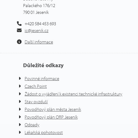
Palackého 176/12
790 01 Jeseník
+420 584 453 693
ic@jesenik.cz
Další informace
Důležité odkazy
Povinné informace
Czech Point
Žádost o vyjádření k existenci technické infrastruktury
Stav ovzduší
Povodňový plán města Jeseník
Povodňový plán ORP Jeseník
Odpady
Lékařská pohotovost