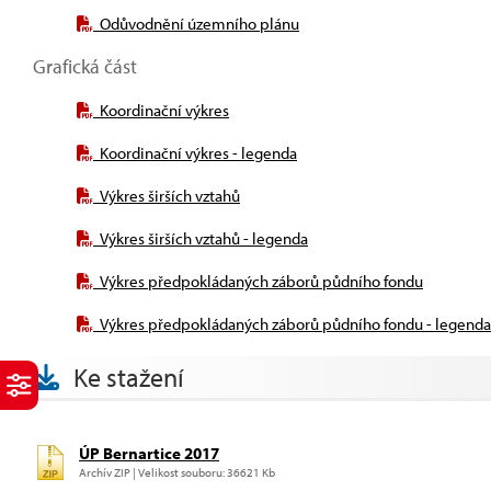
Odůvodnění územního plánu
Grafická část
Koordinační výkres
Koordinační výkres - legenda
Výkres širších vztahů
Výkres širších vztahů - legenda
Výkres předpokládaných záborů půdního fondu
Výkres předpokládaných záborů půdního fondu - legenda
Ke stažení
ÚP Bernartice 2017
Archív ZIP | Velikost souboru: 36621 Kb