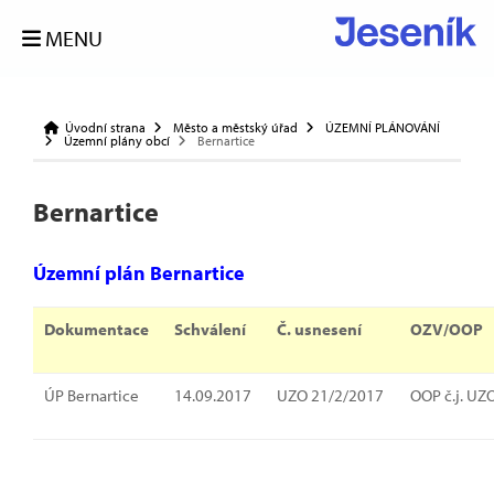
MENU
Úvodní strana
Město a městský úřad
ÚZEMNÍ PLÁNOVÁNÍ
Územní plány obcí
Bernartice
Bernartice
Územní plán Bernartice
Dokumentace
Schválení
Č. usnesení
OZV/OOP
ÚP Bernartice
14.09.2017
UZO 21/2/2017
OOP č.j. UZ