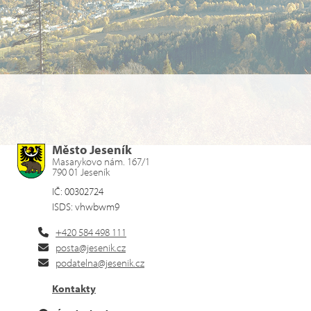
Město Jeseník
Masarykovo nám. 167/1
790 01 Jeseník
IČ: 00302724
ISDS: vhwbwm9
+420 584 498 111
posta@jesenik.cz
podatelna@jesenik.cz
Kontakty