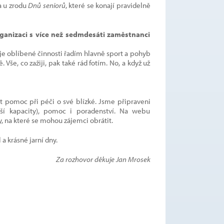
a u zrodu
Dnů seniorů
, které se konají pravidelně
organizaci s více než sedmdesáti zaměstnanci
je oblíbené činnosti řadím hlavně sport a pohyb
. Vše, co zažiji, pak také rád fotím. No, a když už
t pomoc při péči o své blízké. Jsme připraveni
í kapacity), pomoc i poradenství. Na webu
 na které se mohou zájemci obrátit.
 krásné jarní dny.
Za rozhovor děkuje Jan Mrosek