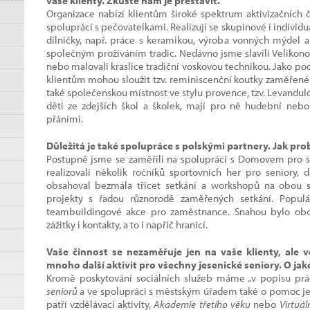
vaše klienty. Zkuste nám je přestavit.
Organizace nabízí klientům široké spektrum aktivizačních či
spolupráci s pečovatelkami. Realizují se skupinové i individuál
dílničky, např. práce s keramikou, výroba vonných mýdel a
společným prožíváním tradic. Nedávno jsme slavili Velikonoc
nebo malovali kraslice tradiční voskovou technikou. Jako po
klientům mohou sloužit tzv. reminiscenční koutky zaměřené
také společenskou místnost ve stylu provence, tzv. Levandul
děti ze zdejších škol a školek, mají pro ně hudební nebo
přáními.
Důležitá je také spolupráce s polskými partnery. Jak pro
Postupně jsme se zaměřili na spolupráci s Domovem pro s
realizovali několik ročníků sportovních her pro seniory, d
obsahoval bezmála třicet setkání a workshopů na obou s
projekty s řadou různorodě zaměřených setkání. Populá
teambuildingové akce pro zaměstnance. Snahou bylo oboha
zážitky i kontakty, a to i napříč hranicí.
Vaše činnost se nezaměřuje jen na vaše klienty, ale
mnoho další aktivit pro všechny jesenické seniory. O jaké
Kromě poskytování sociálních služeb máme „v popisu prá
seniorů
a ve spolupráci s městským úřadem také o pomoc jed
patří vzdělávací aktivity,
Akademie třetího věku
nebo
Virtuál