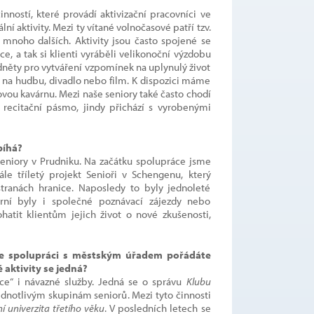
nností, které provádí aktivizační pracovníci ve
ní aktivity. Mezi ty vítané volnočasové patří tzv.
 mnoho dalších. Aktivity jsou často spojené se
e, a tak si klienti vyráběli velikonoční výzdobu
dněty pro vytváření vzpomínek na uplynulý život
 na hudbu, divadlo nebo film. K dispozici máme
ovou kavárnu. Mezi naše seniory také často chodí
 recitační pásmo, jindy přichází s vyrobenými
bíhá?
eniory v Prudniku. Na začátku spolupráce jsme
ále tříletý projekt Senioři v Schengenu, který
tranách hranice. Naposledy to byly jednoleté
rní byly i společné poznávací zájezdy nebo
tit klientům jejich život o nové zkušenosti,
 ve spolupráci s městským úřadem pořádáte
 aktivity se jedná?
ce“ i návazné služby. Jedná se o správu
Klubu
notlivým skupinám seniorů. Mezi tyto činnosti
ní univerzita třetího věku
. V posledních letech se