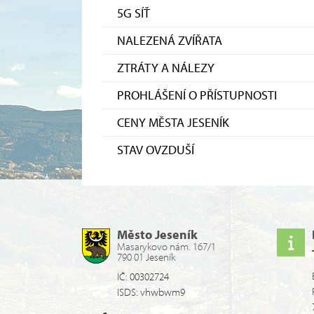
5G SÍŤ
NALEZENÁ ZVÍŘATA
ZTRÁTY A NÁLEZY
PROHLÁŠENÍ O PŘÍSTUPNOSTI
CENY MĚSTA JESENÍK
STAV OVZDUŠÍ
Město Jeseník
Masarykovo nám. 167/1
790 01 Jeseník
IČ: 00302724
ISDS: vhwbwm9