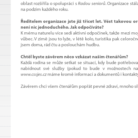
oblast rozšířila o spolupráci s
Radou seniorů
. Organizace stál
na podzim každého roku.
Ředitelem organizace jste již třicet let. Vést takovou 
není nic jednoduchého. Jak odpočíváte?
K mému naturelu více sedí aktivní odpočinek, takže mezi mo
vůbec. V zimě jsou to lyže, v létě kolo, turistika pak celoročně
jsem doma, rád čtu a poslouchám hudbu.
Chtěl byste závěrem něco vzkázat našim čtenářům?
Každá rodina se může setkat se situací, kdy bude potřebova
nabídnout své služby (pokud to bude v možnostech naš
www.cssjes.cz
máme kromě informací a dokumentů i kontakty,
Závěrem chci všem čtenářům popřát pevné zdraví, mnoho sil a