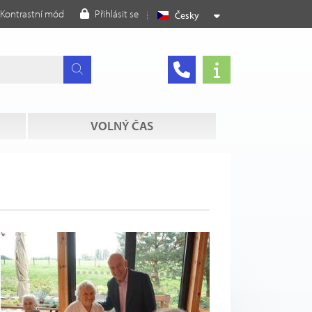
Kontrastní mód
Přihlásit se
Česky
VOLNÝ ČAS