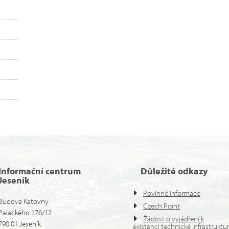
Informační centrum
Důležité odkazy
Jeseník
Povinné informace
Budova Katovny
Czech Point
Palackého 176/12
Žádost o vyjádření k
790 01 Jeseník
existenci technické infrastruktu