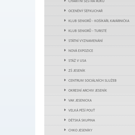
CHARITNÍ SESTRA ROKU
OCENĚNÝ ŠÉFKUCHAŘ
KLUB SENIORŮ - KOŠÍKÁŘI, KAVÁRNIČKA
KLUB SENIORŮ - TURISTÉ
STÁTNÍ VYZNAMENÁNÍ
NOVÁ EXPOZICE
STÁŽ V USA
ZŠ JESENÍK
CENTRUM SOCIÁLNÍCH SLUŽEB
OKRESNÍ ARCHIV JESENÍK
VAK JESENICKA
VELKÁ PĚŠÍ POUŤ
DĚTSKÁ SKUPINA
CHKO JESENÍKY