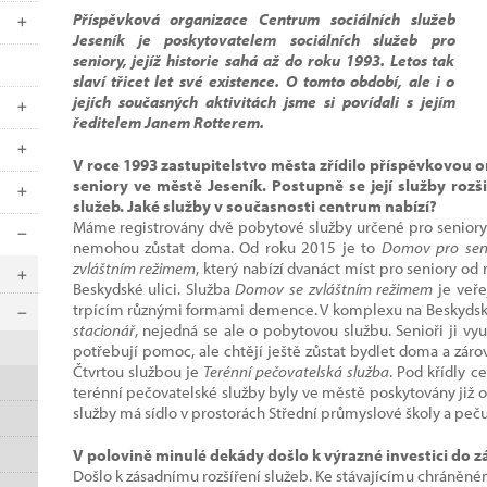
Příspěvková organizace Centrum sociálních služeb
Jeseník je poskytovatelem sociálních služeb pro
seniory, jejíž historie sahá až do roku 1993. Letos tak
slaví třicet let své existence. O tomto období, ale i o
jejích současných aktivitách jsme si povídali s jejím
ředitelem Janem Rotterem.
V roce 1993 zastupitelstvo města zřídilo příspěvkovou org
seniory ve městě Jeseník. Postupně se její služby rozš
služeb. Jaké služby v současnosti centrum nabízí?
Máme registrovány dvě pobytové služby určené pro seniory 
nemohou zůstat doma. Od roku 2015 je to
Domov pro sen
zvláštním režimem
, který nabízí dvanáct míst pro seniory o
Beskydské ulici. Služba
Domov se zvláštním režimem
je veře
trpícím různými formami demence. V komplexu na Beskydské 
stacionář
, nejedná se ale o pobytovou službu. Senioři ji vyu
potřebují pomoc, ale chtějí ještě zůstat bydlet doma a zárov
Čtvrtou službou je
Terénní pečovatelská služba
. Pod křídly c
terénní pečovatelské služby byly ve městě poskytovány již 
služby má sídlo v prostorách Střední průmyslové školy a pečuj
V polovině minulé dekády došlo k výrazné investici do 
Došlo k zásadnímu rozšíření služeb. Ke stávajícímu chráněn