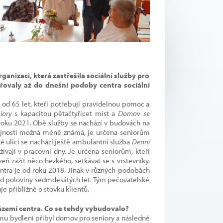
anizaci, která zastřešila sociální služby pro
iřovaly až do dnešní podoby centra sociální
od 65 let, kteří potřebují pravidelnou pomoc a
iory
s kapacitou pětačtyřicet míst a
Domov se
d roku 2021. Obě služby se nachází v budovách na
jnosti možná méně známá, je určena seniorům
ulici se nachází ještě ambulantní služba
Denní
žívají v pracovní dny. Je určena seniorům, kteří
eň zažít něco hezkého, setkávat se s vrstevníky.
entra je od roku 2018. Jinak v různých podobách
od poloviny sedmdesátých let. Tým pečovatelské
e přibližně o stovku klientů.
zázemí centra. Co se tehdy vybudovalo?
ému bydlení přibyl domov pro seniory a následně