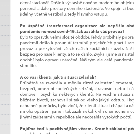
denní stacionář. Došlo k výstavbě nového moderního objektu,
personál a dále prostory denního stacionáře. Ve spojnici bud
jídelny, včetně vestibulu, tedy hlavního vstupu.
Po úspěšné transformaci organizace ale nepřišlo ob
pandemie nemoci covid-19. Jak zasáhla váš provoz?
Bylo to opravdu velmi složité období. Tehdy probíhaly přípr
pandemii došlo k posunutí termínů projekčních prací i sam
provoz a poskytování všech našich sociálních služeb. Naš
bezpečí pro naše klienty, a to se dařilo. Zvykali jsme si na st
období bylo opravdu náročné. Náš tým ale celé pandemické
stmelilo.
A co vaši klienti, jak ti situaci zvládali?
Průběžně se zaváděla a měnila různá celostátní omezení,
bezpečí, omezení společných setkání, stravování nebo i ná
domově i psychiku některých klientů. Ne všichni situaci s
běžném životě, zachovali si tak od všeho jakýsi odstup. I kd
ochranné pomůcky, bylo vidět, že klienti situaci chápali a 
mnohá opatření jsme i tak zažili několik vln onemocnění co
jinými zařízeními v republice ale nedosáhla vysokých počtů.
Pojďme teď k pozitivnějším věcem. Kromě základní péč