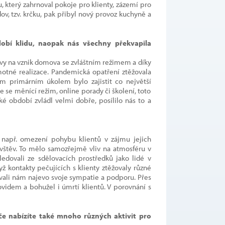
 který zahrnoval pokoje pro klienty, zázemí pro
ov, tzv. krčku, pak přibyl nový provoz kuchyně a
dobí klidu, naopak nás všechny překvapila
avy na vznik domova se zvláštním režimem a díky
otné realizace. Pandemická opatření ztěžovala
ím primárním úkolem bylo zajistit co největší
ále se měnící režim, online porady či školení, toto
 období zvládl velmi dobře, posílilo nás to a
 např. omezení pohybu klientů v zájmu jejich
vštěv. To mělo samozřejmě vliv na atmosféru v
ledovali ze sdělovacích prostředků jako lidé v
yž kontakty pečujících s klienty
ztěžovaly různé
dávali nám najevo svoje sympatie a podporu. Přes
videm a bohužel i úmrtí klientů. V porovnání s
e nabízíte také mnoho různých aktivit pro