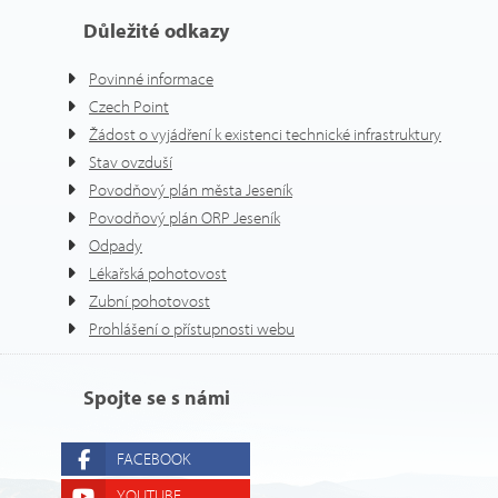
Důležité odkazy
Povinné informace
Czech Point
Žádost o vyjádření k existenci technické infrastruktury
Stav ovzduší
Povodňový plán města Jeseník
Povodňový plán ORP Jeseník
Odpady
Lékařská pohotovost
Zubní pohotovost
Prohlášení o přístupnosti webu
Spojte se s námi
FACEBOOK
YOUTUBE