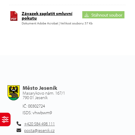
Závazek zaplatit smluvní
Stáhnout soubor
pokutu
Dokument Adobe Acrobat | Velikost souboru: 57 Kb
Město Jeseník
Masarykovo nám. 167/1
790 01 Jeseník
IČ: 00302724
ISDS: vhwbwm9
+420 584 498 111
posta@jesenik.cz