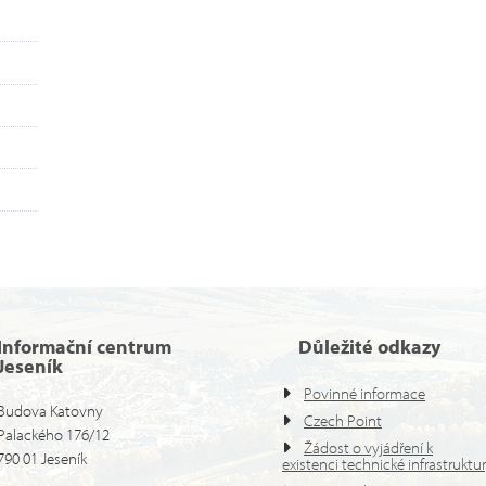
Informační centrum
Důležité odkazy
Jeseník
Povinné informace
Budova Katovny
Czech Point
Palackého 176/12
Žádost o vyjádření k
790 01 Jeseník
existenci technické infrastruktu