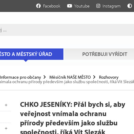
Facebook
Youtube
Instagram
STO A MĚSTSKÝ ÚŘAD
POTŘEBUJI VYŘÍDIT
Informace pro občany
Měsíčník NAŠE MĚSTO
Rozhovory
nímala ochranu přírody především jako službu společnosti, říká Vít Slezá
CHKO JESENÍKY: Přál bych si, aby
veřejnost vnímala ochranu
přírody především jako službu
společnosti, říká Vít Slezák