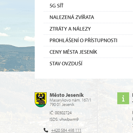
5G SÍŤ
NALEZENÁ ZVÍŘATA
ZTRÁTY A NÁLEZY
PROHLÁŠENÍ O PŘÍSTUPNOSTI
CENY MĚSTA JESENÍK
STAV OVZDUŠÍ
Město Jeseník
Masarykovo nám. 167/1
790 01 Jeseník
IČ: 00302724
ISDS: vhwbwm9
+420 584 498 111