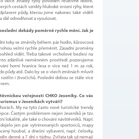
mo obce zvládly ryby povodeň relativně dobře,
erých cestách vznikly hluboké erozní rýhy, které
dplavení půdy, kterou jsme nakonec také viděli
nu dál odvodňovat a vysušovat.
oslední dekády poměrně rychle mění. Jak je
dní toky se změnily během pár hodin, kůrovcová
se mohou velmi rychle přeměnit. Zásadní proměny
pohled vidět. Třeba takové vrcholové bezlesí na
tomto zdánlivě neměnném prostředí pozorujeme
ání horní hranice lesa o více než 1 m za rok,
do půdy atd. Dalo by se o všech změnách mluvit
rostlin i živočichů. Poslední dobou se stále více
ivem.
štěvnickou veřejností CHKO Jeseníky. Co vás
turismus v Jeseníkách vytváří?
horách. My na tyto často nové turistické trendy
epce. Častým problémem nejen Jeseníků je tzv.
ní lokalitě, ale také o chování návštěvníků. Např.
e dojelo jen pár vytrénovaných sportovců, mapy
acený houbař, a dnešní vybavení, např. čelovky,
odin denně a 7 dní v týdnu. Zvířata tak už nemají