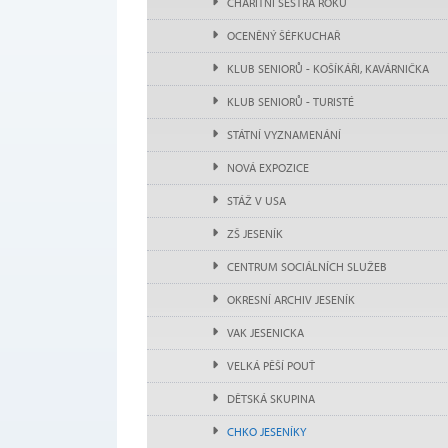
CHARITNÍ SESTRA ROKU
OCENĚNÝ ŠÉFKUCHAŘ
KLUB SENIORŮ - KOŠÍKÁŘI, KAVÁRNIČKA
KLUB SENIORŮ - TURISTÉ
STÁTNÍ VYZNAMENÁNÍ
NOVÁ EXPOZICE
STÁŽ V USA
ZŠ JESENÍK
CENTRUM SOCIÁLNÍCH SLUŽEB
OKRESNÍ ARCHIV JESENÍK
VAK JESENICKA
VELKÁ PĚŠÍ POUŤ
DĚTSKÁ SKUPINA
CHKO JESENÍKY