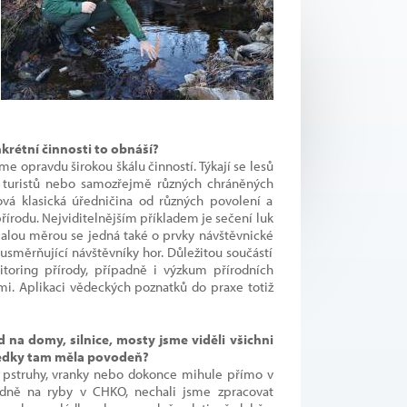
krétní činnosti to obnáší?
me opravdu širokou škálu činností. Týkají se lesů
ů, turistů nebo samozřejmě různých chráněných
ková klasická úředničina od různých povolení a
řírodu. Nejviditelnějším příkladem je sečení luk
malou měrou se jedná také o prvky návštěvnické
 usměrňující návštěvníky hor. Důležitou součástí
toring přírody, případně i výzkum přírodních
mi. Aplikaci vědeckých poznatků do praxe totiž
 na domy, silnice, mosty jsme viděli všichni
ůsledky tam měla povodeň?
é pstruhy, vranky nebo dokonce mihule přímo v
vodně na ryby v CHKO, nechali jsme zpracovat