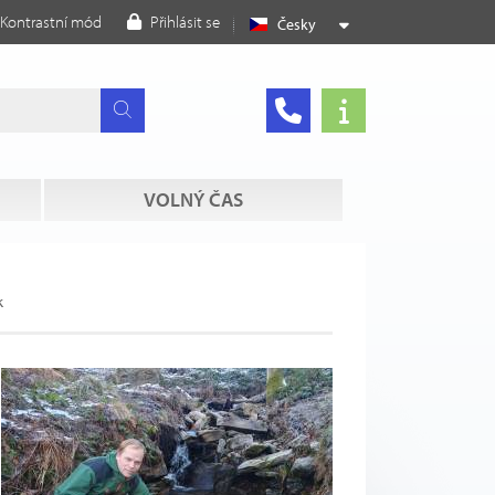
Kontrastní mód
Přihlásit se
Česky
VOLNÝ ČAS
k