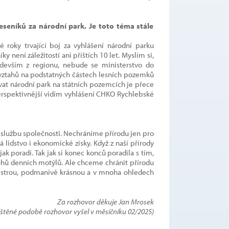
Jeseníků za národní park. Je toto téma stále
 roky trvající boj za vyhlášení národní parku
y není záležitostí ani příštích 10 let. Myslím si,
evším z regionu, nebude se ministerstvo do
vztahů na podstatných částech lesních pozemků
at národní park na státních pozemcích je přece
erspektivnější vidím vyhlášení CHKO Rychlebské
o službu společnosti. Nechráníme přírodu jen pro
 lidstvo i ekonomické zisky. Když z naší přírody
jak poradí. Tak jak si konec konců poradila s tím,
ruhů denních motýlů. Ale chceme chránit přírodu
pestrou, podmanivě krásnou a v mnoha ohledech
Za rozhovor děkuje Jan Mrosek
tištěné podobě rozhovor vyšel v měsíčníku 02/2025)