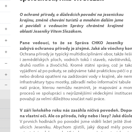
O ochraně přírody, o důsledcích povodní na jesenickou
krajinu, změně chování turistů a mnohém dalším jsme
si povídali s vedoucím Správy chráněné krajinné
oblasti Jeseníky Vítem Slezákem.
Pane vedoucí, to že se Správa CHKO Jeseníky
zabývá ochranou přírody je zřejmé. Jaké ale všechny kon
Ochrana přírody je typický multidisciplinární obor, takže řeší
i zemědělských ploch, vodních toků i staveb, návštěvník
druhů rostlin a živočichů. Kromě státní správy, což je ta
vyjádření až po pokuty, se zabýváme také praktickou péčí o p
nebo drobná opatření na zadržování vody v krajině, ale ne
infrastruktury typu mostky, zábradlí nebo informační tabule
naší práce, kterou nemůžu nezmínit, je mapování a moni
procesů ve spolupráci s nejrůznějšími vědeckými instituce
považuji za velmi důležitou součást naší práce.
V září loňského roku nás zasáhla ničivá povodeň. Dopad
na vlastní oči. Ale co příroda, řeky nebo i lesy? Jaké d
V prvních hodinách po povodni jsme viděli ležet ještě živ
ulicích Jeseníku. Abychom zjistili, jaký dopad měly po