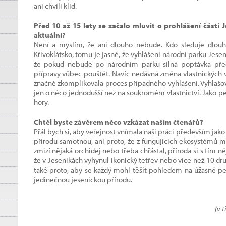
ani chvíli klid.
Před 10 až 15 lety se začalo mluvit o prohlášení části 
aktuální?
Není a myslím, že ani dlouho nebude. Kdo sleduje dlouhé
Křivoklátsko, tomu je jasné, že vyhlášení národní parku Jeseník
že pokud nebude po národním parku silná poptávka před
přípravy vůbec pouštět. Navíc nedávná změna vlastnických 
značně zkomplikovala proces případného vyhlášení. Vyhlašov
jen o něco jednodušší než na soukromém vlastnictví. Jako p
hory.
Chtěl byste závěrem něco vzkázat našim čtenářů?
Přál bych si, aby veřejnost vnímala naši práci především jak
přírodu samotnou, ani proto, že z fungujících ekosystémů má
zmizí nějaká orchidej nebo třeba chřástal, příroda si s tím ně
že v Jeseníkách vyhynul ikonický tetřev nebo více než 10 d
také proto, aby se každý mohl těšit pohledem na úžasně 
jedinečnou jesenickou přírodu.
(v 