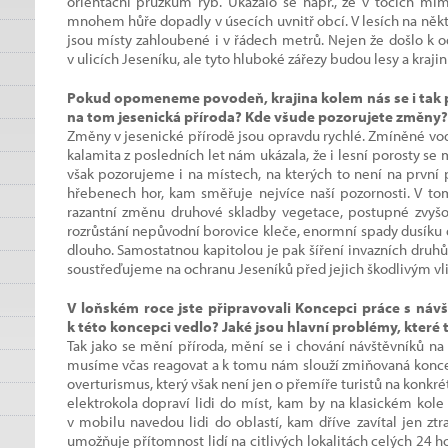
orientační průzkum ryb. Ukázalo se např., že v tocích mi
mnohem hůře dopadly v úsecích uvnitř obcí. V lesích na někt
jsou místy zahloubené i v řádech metrů. Nejen že došlo k o
v ulicích Jeseníku, ale tyto hluboké zářezy budou lesy a kraji
Pokud opomeneme povodeň, krajina kolem nás se i tak p
na tom jesenická příroda? Kde všude pozorujete změny?
Změny v jesenické přírodě jsou opravdu rychlé. Zmíněné vo
kalamita z posledních let nám ukázala, že i lesní porosty 
však pozorujeme i na místech, na kterých to není na první 
hřebenech hor, kam směřuje nejvíce naší pozornosti. V 
razantní změnu druhové skladby vegetace, postupné zvyšov
rozrůstání nepůvodní borovice kleče, enormní spady dusíku 
dlouho. Samostatnou kapitolou je pak šíření invazních druhů 
soustřeďujeme na ochranu Jeseníků před jejich škodlivým vl
V loňském roce jste připravovali Koncepci práce s náv
k této koncepci vedlo? Jaké jsou hlavní problémy, které 
Tak jako se mění příroda, mění se i chování návštěvníků na 
musíme včas reagovat a k tomu nám slouží zmiňovaná konc
overturismus, který však není jen o přemíře turistů na konkrét
elektrokola dopraví lidi do míst, kam by na klasickém kol
v mobilu navedou lidi do oblastí, kam dříve zavítal jen ztr
umožňuje přítomnost lidí na citlivých lokalitách celých 24 h