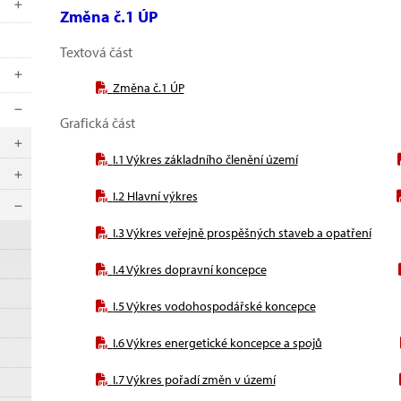
Změna č.1 ÚP
Textová část
Změna č.1 ÚP
Grafická část
I.1 Výkres základního členění území
I.2 Hlavní výkres
I.3 Výkres veřejně prospěšných staveb a opatření
I.4 Výkres dopravní koncepce
I.5 Výkres vodohospodářské koncepce
I.6 Výkres energetické koncepce a spojů
I.7 Výkres pořadí změn v území