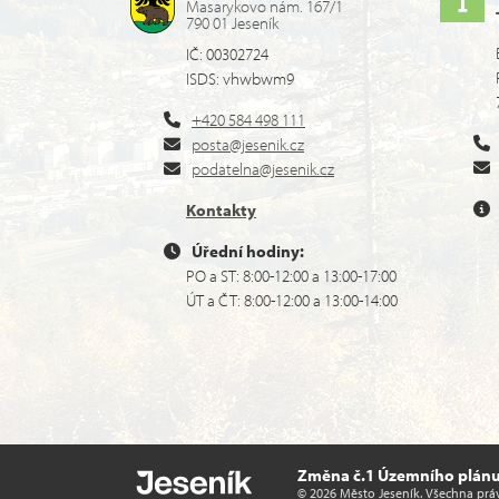
Masarykovo nám. 167/1
790 01 Jeseník
IČ: 00302724
ISDS: vhwbwm9
+420 584 498 111
posta@jesenik.cz
podatelna@jesenik.cz
Kontakty
Úřední hodiny:
PO a ST: 8:00-12:00 a 13:00-17:00
ÚT a ČT: 8:00-12:00 a 13:00-14:00
Změna č.1 Územního plánu 
© 2026 Město Jeseník. Všechna prá