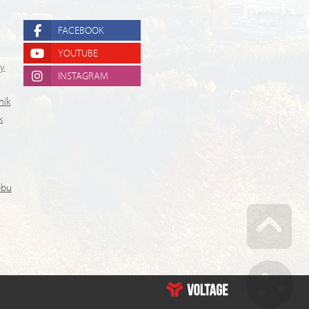
FACEBOOK
YOUTUBE
ry
INSTAGRAM
ník
k
ebu
Go u