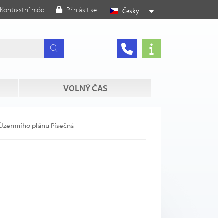
Kontrastní mód
Přihlásit se
Česky
VOLNÝ ČAS
Územního plánu Písečná