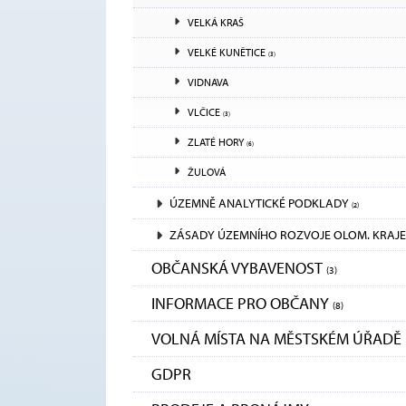
VELKÁ KRAŠ
VELKÉ KUNĚTICE
(3)
VIDNAVA
VLČICE
(3)
ZLATÉ HORY
(6)
ŽULOVÁ
ÚZEMNĚ ANALYTICKÉ PODKLADY
(2)
ZÁSADY ÚZEMNÍHO ROZVOJE OLOM. KRAJE
OBČANSKÁ VYBAVENOST
(3)
INFORMACE PRO OBČANY
(8)
VOLNÁ MÍSTA NA MĚSTSKÉM ÚŘADĚ
GDPR