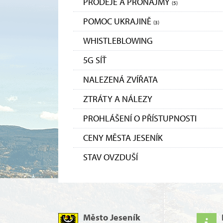
PRODEJE A PRONÁJMY
(5)
POMOC UKRAJINĚ
(3)
WHISTLEBLOWING
5G SÍŤ
NALEZENÁ ZVÍŘATA
ZTRÁTY A NÁLEZY
PROHLÁŠENÍ O PŘÍSTUPNOSTI
CENY MĚSTA JESENÍK
STAV OVZDUŠÍ
Město Jeseník