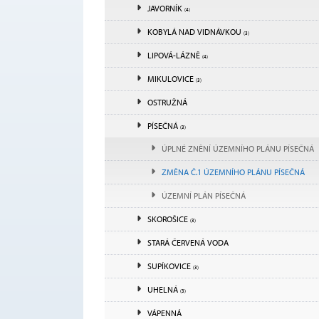
JAVORNÍK
(4)
KOBYLÁ NAD VIDNÁVKOU
(3)
LIPOVÁ-LÁZNĚ
(4)
MIKULOVICE
(3)
OSTRUŽNÁ
PÍSEČNÁ
(3)
ÚPLNÉ ZNĚNÍ ÚZEMNÍHO PLÁNU PÍSEČNÁ
ZMĚNA Č.1 ÚZEMNÍHO PLÁNU PÍSEČNÁ
ÚZEMNÍ PLÁN PÍSEČNÁ
SKOROŠICE
(3)
STARÁ ČERVENÁ VODA
SUPÍKOVICE
(3)
UHELNÁ
(3)
VÁPENNÁ