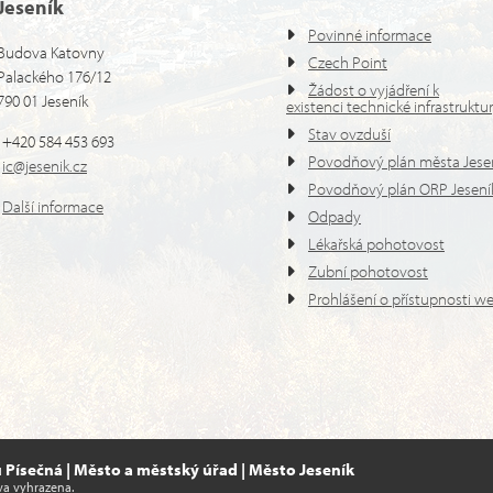
Jeseník
Povinné informace
Budova Katovny
Czech Point
Palackého 176/12
Žádost o vyjádření k
790 01 Jeseník
existenci technické infrastruktu
Stav ovzduší
+420 584 453 693
Povodňový plán města Jese
ic@jesenik.cz
Povodňový plán ORP Jesení
Další informace
Odpady
Lékařská pohotovost
Zubní pohotovost
Prohlášení o přístupnosti w
Písečná | Město a městský úřad | Město Jeseník
va vyhrazena.