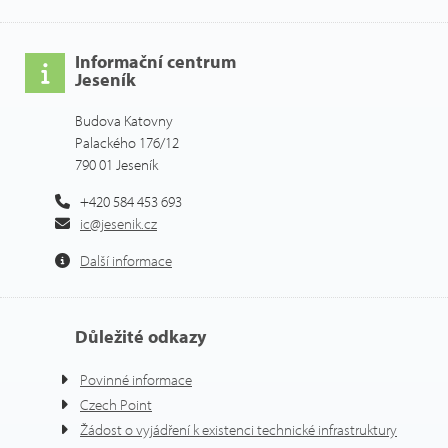
Informační centrum
Jeseník
Budova Katovny
Palackého 176/12
790 01 Jeseník
+420 584 453 693
ic@jesenik.cz
Další informace
Důležité odkazy
Povinné informace
Czech Point
Žádost o vyjádření k existenci technické infrastruktury