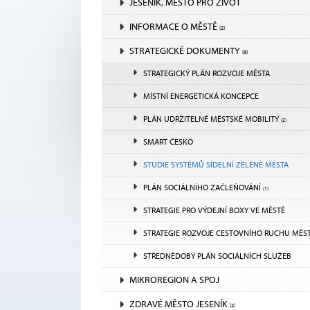
JESENÍK, MĚSTO PRO ŽIVOT
INFORMACE O MĚSTĚ
(2)
STRATEGICKÉ DOKUMENTY
(9)
STRATEGICKÝ PLÁN ROZVOJE MĚSTA
MÍSTNÍ ENERGETICKÁ KONCEPCE
PLÁN UDRŽITELNÉ MĚSTSKÉ MOBILITY
(2)
SMART ČESKO
STUDIE SYSTÉMŮ SÍDELNÍ ZELENĚ MĚSTA
PLÁN SOCIÁLNÍHO ZAČLEŇOVÁNÍ
(1)
STRATEGIE PRO VÝDEJNÍ BOXY VE MĚSTĚ
STRATEGIE ROZVOJE CESTOVNÍHO RUCHU MĚS
STŘEDNĚDOBÝ PLÁN SOCIÁLNÍCH SLUŽEB
MIKROREGION A SPOJ
ZDRAVÉ MĚSTO JESENÍK
(2)