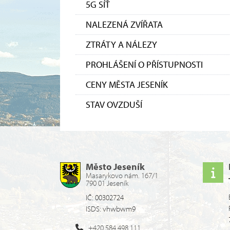
5G SÍŤ
NALEZENÁ ZVÍŘATA
ZTRÁTY A NÁLEZY
PROHLÁŠENÍ O PŘÍSTUPNOSTI
CENY MĚSTA JESENÍK
STAV OVZDUŠÍ
Město Jeseník
Masarykovo nám. 167/1
790 01 Jeseník
IČ: 00302724
ISDS: vhwbwm9
+420 584 498 111