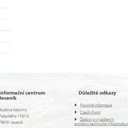
Informační centrum
Důležité odkazy
Jeseník
Povinné informace
Budova Katovny
Czech Point
Palackého 176/12
Žádost o vyjádření k
790 01 Jeseník
existenci technické infrastruktu