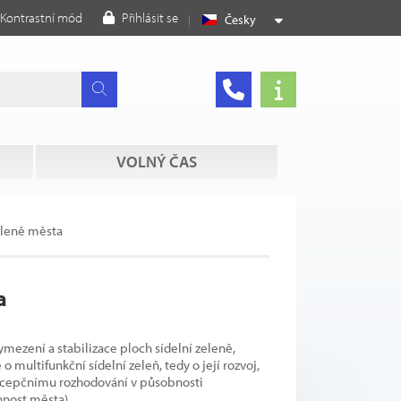
Kontrastní mód
Přihlásit se
Česky
VOLNÝ ČAS
eleně města
a
mezení a stabilizace ploch sídelní zeleně,
 multifunkční sídelní zeleň, tedy o její rozvoj,
oncepčnímu rozhodování v působnosti
nost města).