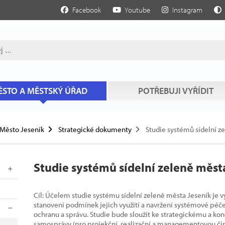
Facebook
Youtube
Instagram
STO A MĚSTSKÝ ÚŘAD
POTŘEBUJI VYŘÍDIT
Město Jeseník
Strategické dokumenty
Studie systémů sídelní z
Studie systémů sídelní zeleně měst
Cíl: Účelem studie systému sídelní zeleně města Jeseník je vy
stanovení podmínek jejich využití a navržení systémové péče o
ochranu a správu. Studie bude sloužit ke strategickému a k
samosprávy (pro projekční, realizační a managementovou čin