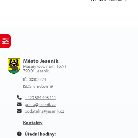
Město Jeseník
Masarykovo nám. 167/1
790 01 Jeseník
IČ: 00302724
ISDS: vhwbwm9
+420 584 498 111
posta@jesenik.cz
podatelna@jesenik.cz
Kontakty
Úřední hodiny: