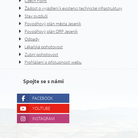
Czech Point
Žádost o vyjádření k existenci technické infrastruktury
Stav ovzduší
Povodňový plán města Jeseník
Povodňový plán ORP Jeseník
Odpady
Lékařská pohotovost
Zubní pohotovost
Prohlášení o přístupnosti webu
Spojte se s námi
FACEBOOK
YOUTUBE
INSTAGRAM