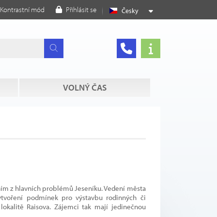
Kontrastní mód
Přihlásit se
Česky
VOLNÝ ČAS
dním z hlavních problémů Jeseníku. Vedení města
 vytvoření podmínek pro výstavbu rodinných či
okalitě Raisova. Zájemci tak mají jedinečnou