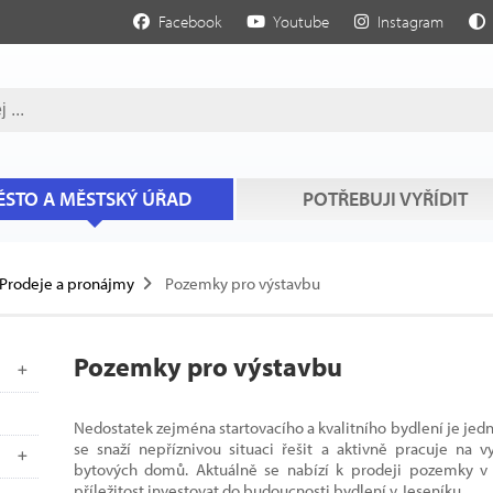
Facebook
Youtube
Instagram
STO A MĚSTSKÝ ÚŘAD
POTŘEBUJI VYŘÍDIT
Prodeje a pronájmy
Pozemky pro výstavbu
Pozemky pro výstavbu
Nedostatek zejména startovacího a kvalitního bydlení je je
se snaží nepříznivou situaci řešit a aktivně pracuje na
bytových domů. Aktuálně se nabízí k prodeji pozemky v l
příležitost investovat do budoucnosti bydlení v Jeseníku.