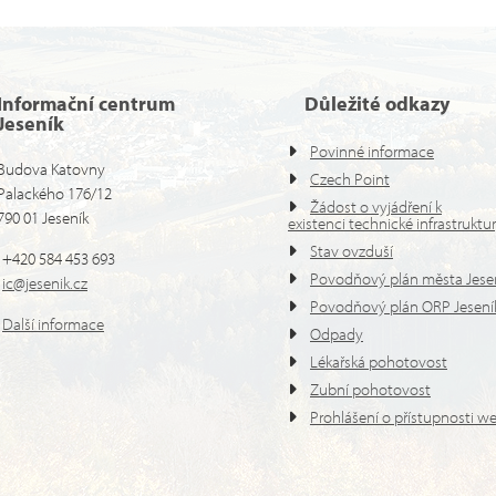
Informační centrum
Důležité odkazy
Jeseník
Povinné informace
Budova Katovny
Czech Point
Palackého 176/12
Žádost o vyjádření k
790 01 Jeseník
existenci technické infrastruktu
Stav ovzduší
+420 584 453 693
Povodňový plán města Jese
ic@jesenik.cz
Povodňový plán ORP Jesení
Další informace
Odpady
Lékařská pohotovost
Zubní pohotovost
Prohlášení o přístupnosti w