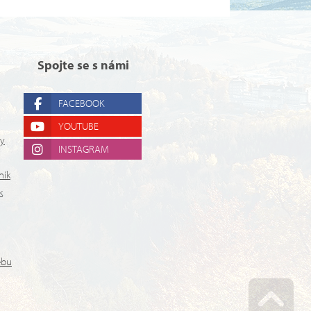
Spojte se s námi
FACEBOOK
YOUTUBE
ry
INSTAGRAM
ník
k
ebu