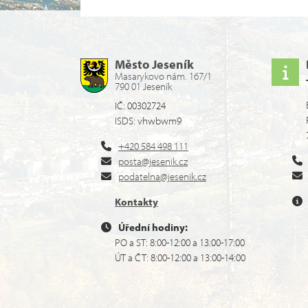
Město Jeseník
Masarykovo nám. 167/1
790 01 Jeseník
IČ: 00302724
ISDS: vhwbwm9
+420 584 498 111
posta@jesenik.cz
podatelna@jesenik.cz
Kontakty
Úřední hodiny:
PO a ST: 8:00-12:00 a 13:00-17:00
ÚT a ČT: 8:00-12:00 a 13:00-14:00