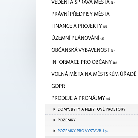
VEDENÍ A SPRÁVA MĚSTA
(3)
PRÁVNÍ PŘEDPISY MĚSTA
FINANCE A PROJEKTY
(5)
ÚZEMNÍ PLÁNOVÁNÍ
(5)
OBČANSKÁ VYBAVENOST
(3)
INFORMACE PRO OBČANY
(8)
VOLNÁ MÍSTA NA MĚSTSKÉM ÚŘADĚ
GDPR
PRODEJE A PRONÁJMY
(5)
DOMY, BYTY A NEBYTOVÉ PROSTORY
POZEMKY
POZEMKY PRO VÝSTAVBU
(2)