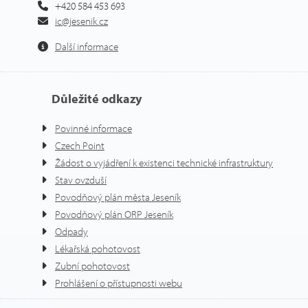
+420 584 453 693
ic@jesenik.cz
Další informace
Důležité odkazy
Povinné informace
Czech Point
Žádost o vyjádření k existenci technické infrastruktury
Stav ovzduší
Povodňový plán města Jeseník
Povodňový plán ORP Jeseník
Odpady
Lékařská pohotovost
Zubní pohotovost
Prohlášení o přístupnosti webu