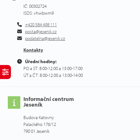
IČ: 00302724
ISDS: vhwbwm9
+420 584 498 111
posta@jesenik.cz
podatelna@jesenik.cz
Kontakty
Úřední hodiny:
PO a ST: 8:00-12:00 a 13:00-17:00
ÚT a ČT: 8:00-12:00 a 13:00-14:00
Informační centrum
Jeseník
Budova Katovny
Palackého 176/12
790 01 Jeseník