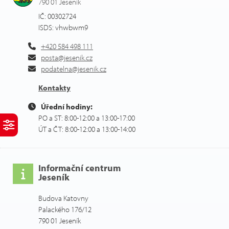
790 01 Jeseník
IČ: 00302724
ISDS: vhwbwm9
+420 584 498 111
posta@jesenik.cz
podatelna@jesenik.cz
Kontakty
Úřední hodiny:
PO a ST: 8:00-12:00 a 13:00-17:00
ÚT a ČT: 8:00-12:00 a 13:00-14:00
Informační centrum
Jeseník
Budova Katovny
Palackého 176/12
790 01 Jeseník