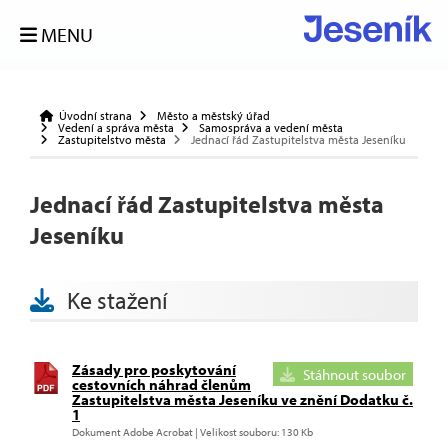
MENU
Úvodní strana
Město a městský úřad
Vedení a správa města
Samospráva a vedení města
Zastupitelstvo města
Jednací řád Zastupitelstva města Jeseníku
Jednací řád Zastupitelstva města
Jeseníku
Ke stažení
Zásady pro poskytování
Stáhnout soubor
cestovních náhrad členům
Zastupitelstva města Jeseníku ve znění Dodatku č.
1
Dokument Adobe Acrobat | Velikost souboru: 130 Kb