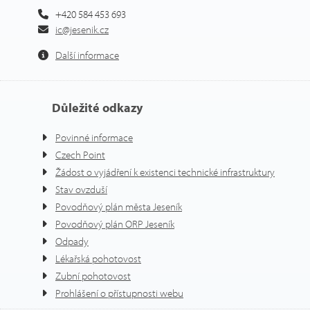
+420 584 453 693
ic@jesenik.cz
Další informace
Důležité odkazy
Povinné informace
Czech Point
Žádost o vyjádření k existenci technické infrastruktury
Stav ovzduší
Povodňový plán města Jeseník
Povodňový plán ORP Jeseník
Odpady
Lékařská pohotovost
Zubní pohotovost
Prohlášení o přístupnosti webu