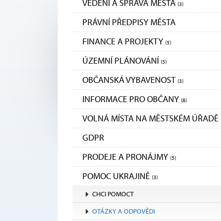
VEDENÍ A SPRÁVA MĚSTA
(3)
PRÁVNÍ PŘEDPISY MĚSTA
FINANCE A PROJEKTY
(5)
ÚZEMNÍ PLÁNOVÁNÍ
(5)
OBČANSKÁ VYBAVENOST
(3)
INFORMACE PRO OBČANY
(8)
VOLNÁ MÍSTA NA MĚSTSKÉM ÚŘADĚ
GDPR
PRODEJE A PRONÁJMY
(5)
POMOC UKRAJINĚ
(3)
CHCI POMOCT
OTÁZKY A ODPOVĚDI