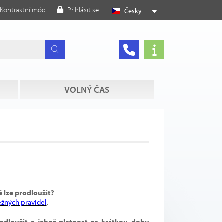
Kontrastní mód
Přihlásit se
Česky
VOLNÝ ČAS
 lze prodloužit?
ěžných pravidel
.
odloužit a jehož platnost za krátkou dobu