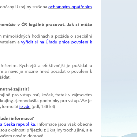
 občany Ukrajiny zrušena
ochranným opatřením
 nemůže v ČR legálně pracovat. Jak si může
h mimořádných hodinách a požádá o speciální
avatelem a
vyřídit si na Úřadu práce povolení k
řešením. Rychlejší a efektivnější je požádat o
ní a navíc je možné hned požádat o povolení k
žádat.
nutné zajistit?
rajině pro vstup psů, koček, fretek v zájmovém
Ukrajiny, zjednodušila podmínky pro vstup. Vše je
), formulář
je zde
(pdf, 138 kB)
kladní informace?
vka Česká republika
. Informace jsou však obecně
sou okolnosti příjezdu z Ukrajiny trochu jiné, ale
ve vašem novém domově.