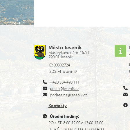
Město Jeseník
Masarykovo nám. 167/1
790 01 Jeseník
IČ: 00302724
ISDS: vhwbwm9
+420 584 498 111
posta@jesenik.cz
podatelna@jesenik.cz
Kontakty
Úřední hodiny:
PO a ST: 8:00-12:00 a 13:00-17:00
ÚT a ČT: 8:00-12:00 a 13:00-14:00