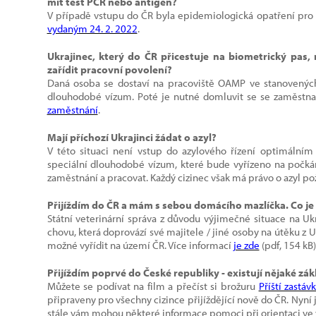
mít test PCR nebo antigen?
V případě vstupu do ČR byla epidemiologická opatření pro
vydaným 24. 2. 2022
.
Ukrajinec, který do ČR přicestuje na biometrický pas,
zařídit pracovní povolení?
Daná osoba se dostaví na pracoviště OAMP ve stanovenýc
dlouhodobé vízum. Poté je nutné domluvit se se zaměstn
zaměstnání
.
Mají příchozí Ukrajinci žádat o azyl?
V této situaci není vstup do azylového řízení optimálním 
speciální dlouhodobé vízum, které bude vyřízeno na počká
zaměstnání a pracovat. Každý cizinec však má právo o azyl po
Přijíždím do ČR a mám s sebou domácího mazlíčka. Co je 
Státní veterinární správa z důvodu výjimečné situace na Uk
chovu, která doprovází své majitele / jiné osoby na útěku z 
možné vyřídit na území ČR. Více informací
je zde
(pdf, 154 kB
Přijíždím poprvé do České republiky - existují nějaké zá
Můžete se podívat na film a přečíst si brožuru
Příští zastá
připraveny pro všechny cizince přijíždějící nově do ČR. Nyní j
stále vám mohou některé informace pomoci při orientaci 