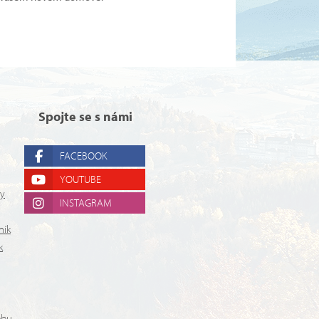
Spojte se s námi
FACEBOOK
YOUTUBE
ry
INSTAGRAM
ník
k
ebu