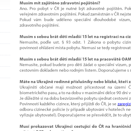
Musím mít zajištěno zdravotní pojištění?
Ano. Pro pobyt v ČR je nutné být zdravotně pojištěn. Pok
veřejném zdravotním pojištění. Pokud zaměstnán v ČR nejste, 
Pokud vám bude uděleno speciální dlouhodobé vízum,
zdravotního pojištění.
Musím s sebou brát děti mladší 15 let na registraci na ciz
Nemusíte, podle ust. § 93 odst. 1 Zákona o pobytu cizi
povinnost ohlášení místa pobytu. Nemusí se tedy registrovat
Musím s sebou brát děti mladší 15 let na pracoviště O
Nemusíte, pokud budete pro děti žádat o speciální vízum, pos
cestovním dokladem nebo rodným listem. Doporučujeme s seb
Máte na Ukrajině rodinné příslušníky nebo blízké, kteří 
Ukrajinští občané mají možnost přicestovat na území Č
biometrického pasu, a to na dobu v maximální délce 90 dní
Je důležité si na dobu bezvízového pobytu sjednat cestovní zdr
Povinností každého cizince, který přijíždí do ČR, je se
zaregis
odboru cizinecké policie (v případě ubytování v hotelech ne
vyřizuje ubytovatel). Doporučujeme se přesvědčit, že to ubyt
Musí prokazovat Ukrajinci cestující do ČR na hraniční