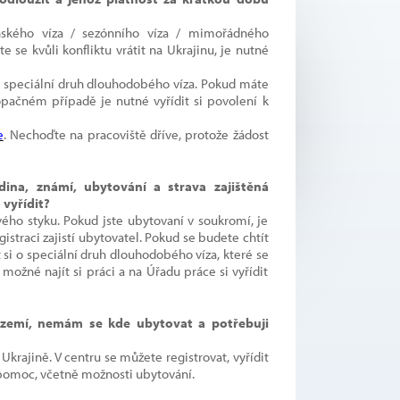
ského víza / sezónního víza / mimořádného
 se kvůli konfliktu vrátit na Ukrajinu, je nutné
 o speciální druh dlouhodobého víza. Pokud máte
pačném případě je nutné vyřídit si povolení k
e
. Nechoďte na pracoviště dříve, protože žádost
ina, známí, ubytování a strava zajištěná
vyřídit?
ho styku. Pokud jste ubytovaní v soukromí, je
gistraci zajistí ubytovatel. Pokud se budete chtít
 si o speciální druh dlouhodobého víza, které se
možné najít si práci a na Úřadu práce si vyřídit
zemí, nemám se kde ubytovat a potřebuji
Ukrajině. V centru se můžete registrovat, vyřídit
 pomoc, včetně možnosti ubytování.