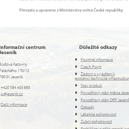
Převzato a upraveno z Ministerstva vnitra České republiky
Informační centrum
Důležité odkazy
Jeseník
Povinné informace
Budova Katovny
Czech Point
Palackého 176/12
Žádost o vyjádření k
790 01 Jeseník
existenci technické infrastruktu
Stav ovzduší
+420 584 453 693
Povodňový plán města Jese
ic@jesenik.cz
Povodňový plán ORP Jesení
Další informace
Odpady
Lékařská pohotovost
Zubní pohotovost
Prohlášení o přístupnosti w