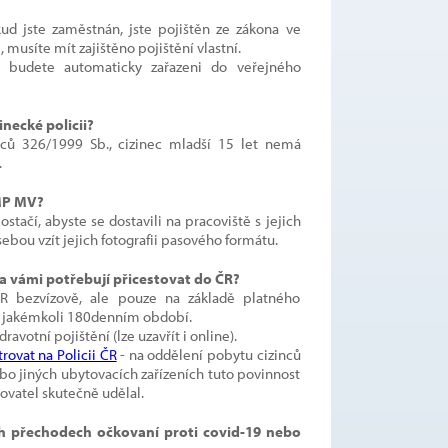
ud jste zaměstnán, jste pojištěn ze zákona ve
musíte mít zajištěno pojištění vlastní.
 budete automaticky zařazeni do veřejného
inecké policii?
nců 326/1999 Sb., cizinec mladší 15 let nemá
.
AMP MV?
tačí, abyste se dostavili na pracoviště s jejich
ou vzít jejich fotografii pasového formátu.
za vámi potřebují přicestovat do ČR?
R bezvízově, ale pouze na základě platného
 v jakémkoli 180denním období.
avotní pojištění (lze uzavřít i online).
trovat na Policii ČR
- na oddělení pobytu cizinců
bo jiných ubytovacích zařízeních tuto povinnost
ovatel skutečně udělal.
ch přechodech očkovaní proti covid-19 nebo