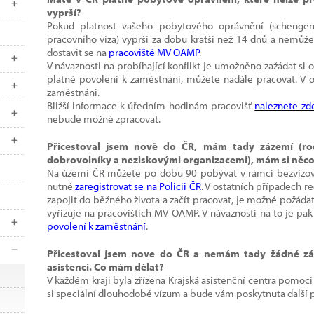
vyprší?
Pokud platnost vašeho pobytového oprávnění (schengen
pracovního víza) vyprší za dobu kratší než 14 dnů a nemůžete
dostavit se na
pracoviště MV OAMP
.
V návaznosti na probíhající konflikt je umožněno zažádat si
platné povolení k zaměstnání, můžete nadále pracovat. V o
zaměstnáni.
Bližší informace k úředním hodinám pracovišť
naleznete zd
nebude možné zpracovat.
Přicestoval jsem nově do ČR, mám tady zázemí (rod
dobrovolníky a neziskovými organizacemi), mám si něco 
Na území ČR můžete po dobu 90 pobývat v rámci bezvízové
nutné
zaregistrovat se na Policii ČR
. V ostatních případech re
zapojit do běžného života a začít pracovat, je možné požádat
vyřizuje na pracovištích MV OAMP. V návaznosti na to je pak 
povolení k zaměstnání
.
Přicestoval jsem nove do ČR a nemám tady žádné zá
asistenci. Co mám dělat?
V každém kraji byla zřízena Krajská asistenční centra pomoci 
si speciální dlouhodobé vízum a bude vám poskytnuta další