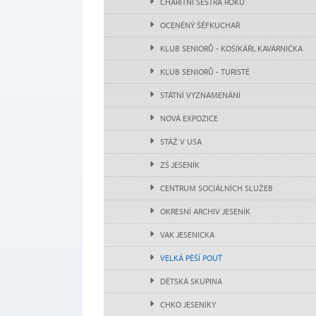
CHARITNÍ SESTRA ROKU
OCENĚNÝ ŠÉFKUCHAŘ
KLUB SENIORŮ - KOŠÍKÁŘI, KAVÁRNIČKA
KLUB SENIORŮ - TURISTÉ
STÁTNÍ VYZNAMENÁNÍ
NOVÁ EXPOZICE
STÁŽ V USA
ZŠ JESENÍK
CENTRUM SOCIÁLNÍCH SLUŽEB
OKRESNÍ ARCHIV JESENÍK
VAK JESENICKA
VELKÁ PĚŠÍ POUŤ
DĚTSKÁ SKUPINA
CHKO JESENÍKY