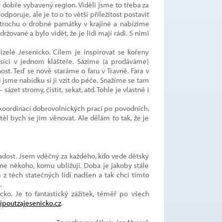
dobře vybavený region. Viděli jsme to třeba za
oruje, ale je to o to větší příležitost postavit
 trochu o drobné památky v krajině a nabízíme
ržované a bylo vidět, že je lidi mají rádi. S nimi
zelé Jesenicko. Cílem je inspirovat se kořeny
íci v jednom klášteře. Sázíme (a prodáváme)
t. Teď se nově staráme o faru v Travné. Fara v
li jsme nabídku si ji vzít do péče. Snažíme se tam
zet stromy, čistit, sekat, atd. Tohle je vlastně i
koordinací dobrovolnických prací po povodních.
ěl bych se jim věnovat. Ale dělám to tak, že je
dost. Jsem vděčný za každého, kdo vede dětský
tane někoho, komu ubližují. Doba je jakoby stále
 z těch statečných lidí nadšen a tak chci tímto
.
cko. Je to fantastický zážitek, téměř po všech
ipoutzajesenicko.cz
.