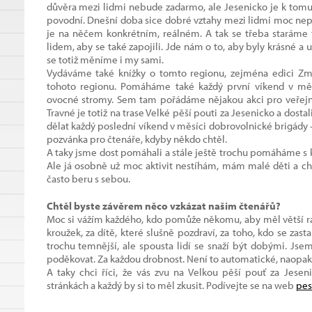
důvěra mezi lidmi nebude zadarmo, ale Jesenicko je k tomu 
povodní. Dnešní doba sice dobré vztahy mezi lidmi moc nepodp
je na něčem konkrétním, reálném. A tak se třeba staráme
lidem, aby se také zapojili. Jde nám o to, aby byly krásné a ud
se totiž měníme i my sami.
Vydáváme také knížky o tomto regionu, zejména edici Zmi
tohoto regionu. Pomáháme také každý první víkend v měs
ovocné stromy. Sem tam pořádáme nějakou akci pro veřejnos
Travné je totiž na trase Velké pěší pouti za Jesenicko a dosta
dělat každý poslední víkend v měsíci dobrovolnické brigády – sá
pozvánka pro čtenáře, kdyby někdo chtěl.
A taky jsme dost pomáhali a stále ještě trochu pomáháme s 
Ale já osobně už moc aktivit nestíhám, mám malé děti a cht
často beru s sebou.
Chtěl byste závěrem něco vzkázat našim čtenářů?
Moc si vážím každého, kdo pomůže někomu, aby měl větší ra
kroužek, za dítě, které slušně pozdraví, za toho, kdo se zas
trochu temnější, ale spousta lidí se snaží být dobými. Jsem
poděkovat. Za každou drobnost. Není to automatické, naopak
A taky chci říci, že vás zvu na Velkou pěší pouť za Jeseni
stránkách a každý by si to měl zkusit. Podívejte se na web
pes