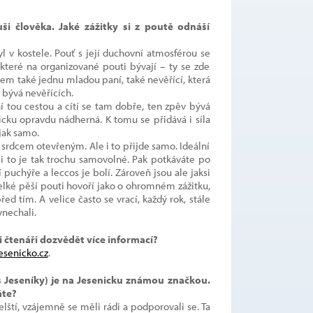
i člověka. Jaké zážitky si z poutě odnáší
l v kostele. Pouť s její duchovní atmosférou se
 které na organizované pouti bývají – ty se zde
jsem také jednu mladou paní, také nevěřící, která
 bývá nevěřících.
ní tou cestou a cítí se tam dobře, ten zpěv bývá
nicku opravdu nádherná. K tomu se přidává i síla
ějak samo.
 se srdcem otevřeným. Ale i to přijde samo. Ideální
 i to je tak trochu samovolné. Pak potkáváte po
 puchýře a leccos je bolí. Zároveň jsou ale jaksi
 Velké pěší pouti hovoří jako o ohromném zážitku,
ed tím. A velice často se vrací, každý rok, stále
ynechali.
 čtenáři dozvědět více informací?
esenicko.cz
.
 Jeseníky) je na Jesenicku známou značkou.
áte?
lští, vzájemně se měli rádi a podporovali se. Ta