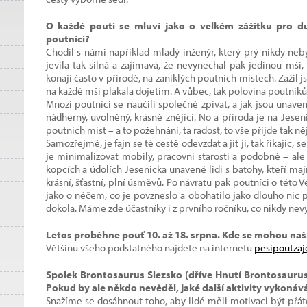
O každé pouti se mluví jako o velkém zážitku pro duš
poutníci?
Chodil s námi například mladý inženýr, který prý nikdy neby
jevila tak silná a zajímavá, že nevynechal pak jedinou mši,
konají často v přírodě, na zaniklých poutních místech. Zažil 
na každé mši plakala dojetím. A vůbec, tak polovina poutníků
Mnozí poutníci se naučili společně zpívat, a jak jsou unave
nádherný, uvolněný, krásně znějící. No a příroda je na Jese
poutních míst – a to požehnání, ta radost, to vše přijde tak n
Samozřejmě, je fajn se té cestě odevzdat a jít ji, tak říkajíc,
je minimalizovat mobily, pracovní starosti a podobně – ale
kopcích a údolích Jesenicka unavené lidi s batohy, kteří mají
krásní, šťastní, plní úsměvů. Po návratu pak poutníci o této
jako o něčem, co je povzneslo a obohatilo jako dlouho nic př
dokola. Máme zde účastníky i z prvního ročníku, co nikdy nev
Letos proběhne pouť 10. až 18. srpna. Kde se mohou naši
Většinu všeho podstatného najdete na internetu
pesipoutzaj
Spolek Brontosaurus Slezsko (dříve Hnutí Brontosaurus
Pokud by ale někdo nevěděl, jaké další aktivity vykonáv
Snažíme se dosáhnout toho, aby lidé měli motivaci být přáte