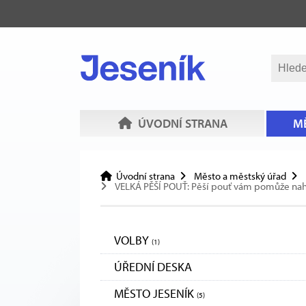
ÚVODNÍ STRANA
MĚ
Úvodní strana
Město a městský úřad
VELKÁ PĚŠÍ POUŤ: Pěší pouť vám pomůže nahlé
VOLBY
(1)
ÚŘEDNÍ DESKA
MĚSTO JESENÍK
(5)