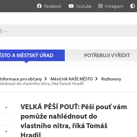
Facebook
Youtube
Instagram
STO A MĚSTSKÝ ÚŘAD
POTŘEBUJI VYŘÍDIT
Informace pro občany
Měsíčník NAŠE MĚSTO
Rozhovory
dnout do vlastního nitra, říká Tomáš Hradil
VELKÁ PĚŠÍ POUŤ: Pěší pouť vám
pomůže nahlédnout do
vlastního nitra, říká Tomáš
Hradil