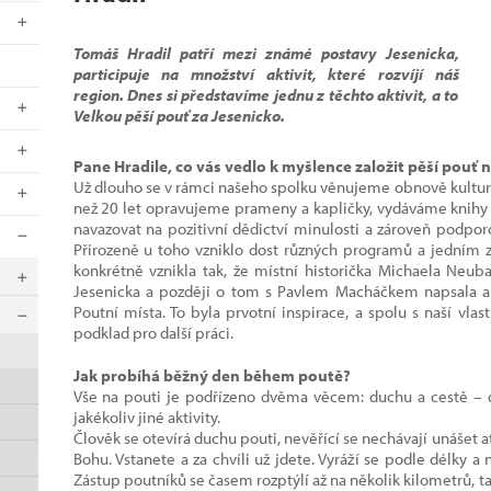
Tomáš Hradil patří mezi známé postavy Jesenicka,
participuje na množství aktivit, které rozvíjí náš
region. Dnes si představíme jednu z těchto aktivit, a to
Velkou pěší pouť za Jesenicko.
Pane Hradile, co vás vedlo k myšlence založit pěší pouť 
Už dlouho se v rámci našeho spolku věnujeme obnově kulturní
než 20 let opravujeme prameny a kapličky, vydáváme knihy 
navazovat na pozitivní dědictví minulosti a zároveň podporo
Přirozeně u toho vzniklo dost různých programů a jedním z 
konkrétně vznikla tak, že místní historička Michaela Neuba
Jesenicka a později o tom s Pavlem Macháčkem napsala a 
Poutní místa. To byla prvotní inspirace, a spolu s naší vlas
podklad pro další práci.
Jak probíhá běžný den během poutě?
Vše na pouti je podřízeno dvěma věcem: duchu a cestě – d
jakékoliv jiné aktivity.
Člověk se otevírá duchu pouti, nevěřící se nechávají unášet at
Bohu. Vstanete a za chvíli už jdete. Vyráží se podle délky a
Zástup poutníků se časem rozptýlí až na několik kilometrů, tak