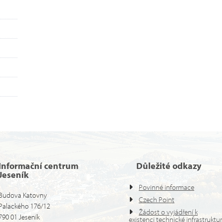
Informační centrum
Důležité odkazy
Jeseník
Povinné informace
Budova Katovny
Czech Point
Palackého 176/12
Žádost o vyjádření k
790 01 Jeseník
existenci technické infrastruktu