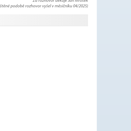
Za rozhovor děkuje Jan Mrosek
tištěné podobě rozhovor vyšel v měsíčníku 04/2025)