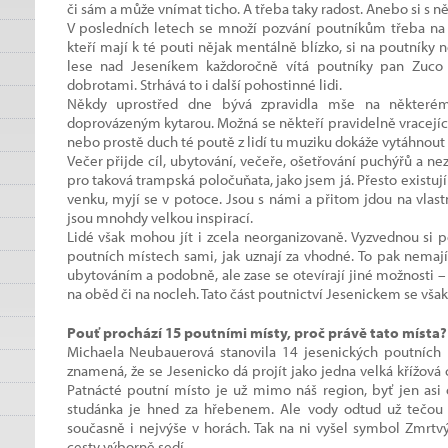
či sám a může vnímat ticho. A třeba taky radost. Anebo si s
V posledních letech se množí pozvání poutníkům třeba na k
kteří mají k té pouti nějak mentálně blízko, si na poutníky n
lese nad Jeseníkem každoročně vítá poutníky pan Zuco
dobrotami. Strhává to i další pohostinné lidi.
Někdy uprostřed dne bývá zpravidla mše na některé
doprovázeným kytarou. Možná se někteří pravidelně vracejíc
nebo prostě duch té poutě z lidí tu muziku dokáže vytáhnout a 
Večer přijde cíl, ubytování, večeře, ošetřování puchýřů a ne
pro taková trampská poločuňata, jako jsem já. Přesto existují
venku, myjí se v potoce. Jsou s námi a přitom jdou na vlas
jsou mnohdy velkou inspirací.
Lidé však mohou jít i zcela neorganizovaně. Vyzvednou si p
poutních místech sami, jak uznají za vhodné. To pak nemají 
ubytováním a podobně, ale zase se otevírají jiné možnosti – 
na oběd či na nocleh. Tato část poutnictví Jesenickem se však j
Pouť prochází 15 poutními místy, proč právě tato místa?
Michaela Neubauerová stanovila 14 jesenických poutních mí
znamená, že se Jesenicko dá projít jako jedna velká křížová c
Patnácté poutní místo je už mimo náš region, byť jen asi 
studánka je hned za hřebenem. Ale vody odtud už tečou 
současně i nejvýše v horách. Tak na ni vyšel symbol Zmrtvý
cesty výborně sedí.