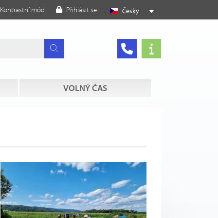
Kontrastní mód
Přihlásit se
Česky
VOLNÝ ČAS