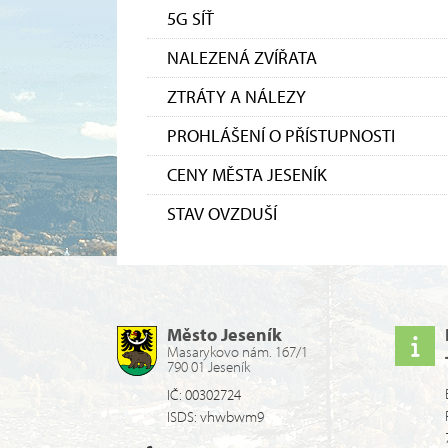
5G SÍŤ
NALEZENÁ ZVÍŘATA
ZTRÁTY A NÁLEZY
PROHLÁŠENÍ O PŘÍSTUPNOSTI
CENY MĚSTA JESENÍK
STAV OVZDUŠÍ
Město Jeseník
Masarykovo nám. 167/1
790 01 Jeseník
IČ: 00302724
ISDS: vhwbwm9