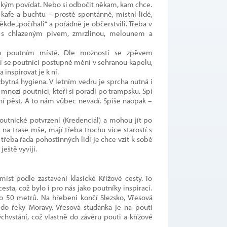
 někým povídat. Nebo si odbočit někam, kam chce.
afe a buchtu – prostě spontánně, místní lidé,
ěkde „počíhali“ a pořádně je občerstvili. Třeba v
 s chlazeným pivem, zmrzlinou, melounem a
m poutním místě. Dle možností se zpěvem
í se poutníci postupně mění v sehranou kapelu,
inspirovat je k ní.
zbytná hygiena. V letním vedru je sprcha nutná i
 mnozí poutníci, kteří si poradí po trampsku. Spí
tní pěst. A to nám vůbec nevadí. Spíše naopak –
outnické potvrzení (Kredenciál) a mohou jít po
na trase mše, mají třeba trochu více starostí s
třeba řada pohostinných lidí je chce vzít k sobě
eště vyvíjí.
st podle zastavení klasické Křížové cesty. To
esta, což bylo i pro nás jako poutníky inspirací.
o 50 metrů. Na hřebeni končí Slezsko, Vřesová
do řeky Moravy. Vřesová studánka je na pouti
chvstání, což vlastně do závěru pouti a křížové