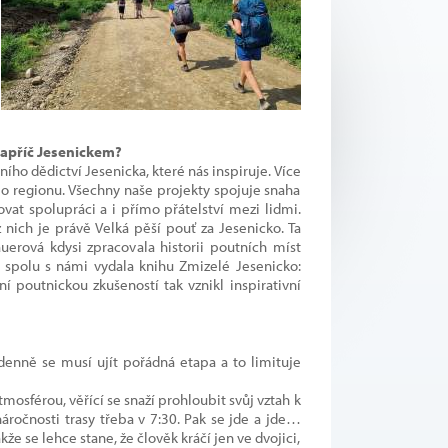
napříč Jesenickem?
ho dědictví Jesenicka, které nás inspiruje. Více
o regionu. Všechny naše projekty spojuje snaha
vat spolupráci a i přímo přátelství mezi lidmi.
nich je právě Velká pěší pouť za Jesenicko. Ta
uerová kdysi zpracovala historii poutních míst
spolu s námi vydala knihu Zmizelé Jesenicko:
tní poutnickou zkušeností tak vznikl inspirativní
enně se musí ujít pořádná etapa a to limituje
mosférou, věřící se snaží prohloubit svůj vztah k
 náročnosti trasy třeba v 7:30. Pak se jde a jde…
že se lehce stane, že člověk kráčí jen ve dvojici,