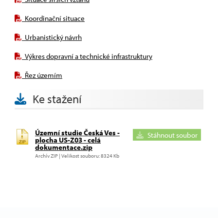
Koordinační situace
Urbanistický návrh
Výkres dopravní a technické infrastruktury
Řez územím
Ke stažení
Územní studie Česká Ves -
Stáhnout soubor
plocha US-Z03 - celá
dokumentace.zip
Archív ZIP | Velikost souboru: 8324 Kb