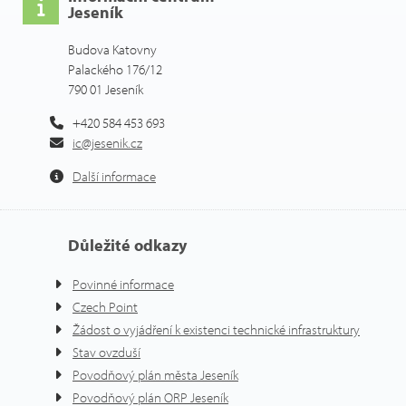
Jeseník
Budova Katovny
Palackého 176/12
790 01 Jeseník
+420 584 453 693
ic@jesenik.cz
Další informace
Důležité odkazy
Povinné informace
Czech Point
Žádost o vyjádření k existenci technické infrastruktury
Stav ovzduší
Povodňový plán města Jeseník
Povodňový plán ORP Jeseník