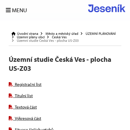
MENU
Úvodní strana
Město a městský úřad
ÚZEMNÍ PLÁNOVÁNÍ
Územní plány obcí
Česká Ves
Územní studie Česká Ves - plocha US-Z03
Územní studie Česká Ves - plocha
US-Z03
Registrační list
Titulní list
Textová část
Výkresová část
Situace širších vztahů