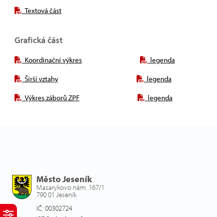
Textová část
Grafická část
Koordinační výkres
legenda
Širší vztahy
legenda
Výkres záborů ZPF
legenda
Město Jeseník
Masarykovo nám. 167/1
790 01 Jeseník
IČ: 00302724