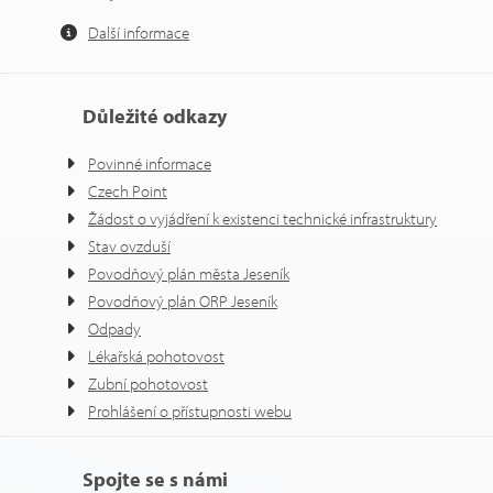
Další informace
Důležité odkazy
Povinné informace
Czech Point
Žádost o vyjádření k existenci technické infrastruktury
Stav ovzduší
Povodňový plán města Jeseník
Povodňový plán ORP Jeseník
Odpady
Lékařská pohotovost
Zubní pohotovost
Prohlášení o přístupnosti webu
Spojte se s námi