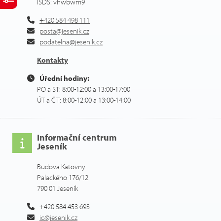
ISDS: vhwbwm9
+420 584 498 111
posta@jesenik.cz
podatelna@jesenik.cz
Kontakty
Úřední hodiny:
PO a ST: 8:00-12:00 a 13:00-17:00
ÚT a ČT: 8:00-12:00 a 13:00-14:00
Informační centrum
Jeseník
Budova Katovny
Palackého 176/12
790 01 Jeseník
+420 584 453 693
ic@jesenik.cz