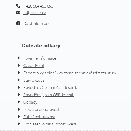
+420 584 453 693
ic@jesenik.cz
Další informace
Důležité odkazy
Povinné informace
Czech Point
Žádost o vyjádření k existenci technické infrastruktury
Stav ovzduší
Povodňový plán města Jeseník
Povodňový plán ORP Jeseník
Odpady
Lékařská pohotovost
Zubní pohotovost
Prohlášení o přístupnosti webu