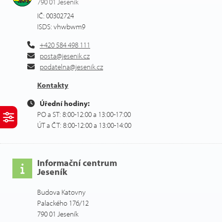
790 01 Jeseník
IČ: 00302724
ISDS: vhwbwm9
+420 584 498 111
posta@jesenik.cz
podatelna@jesenik.cz
Kontakty
Úřední hodiny:
PO a ST: 8:00-12:00 a 13:00-17:00
ÚT a ČT: 8:00-12:00 a 13:00-14:00
Informační centrum
Jeseník
Budova Katovny
Palackého 176/12
790 01 Jeseník