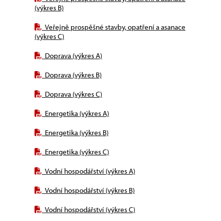
(výkres B)
Veřejně prospěšné stavby, opatření a asanace
(výkres C)
Doprava (výkres A)
Doprava (výkres B)
Doprava (výkres C)
Energetika (výkres A)
Energetika (výkres B)
Energetika (výkres C)
Vodní hospodářství (výkres A)
Vodní hospodářství (výkres B)
Vodní hospodářství (výkres C)