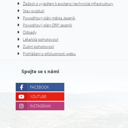
Žádost o vyjádření k existenci technické infrastruktury
Stav ovzduší
Povodňový plán města Jeseník
Povodňový plán ORP Jeseník
Odpady
Lékařská pohotovost
Zubní pohotovost
Prohlášení o přístupnosti webu
Spojte se s námi
FACEBOOK
YOUTUBE
INSTAGRAM