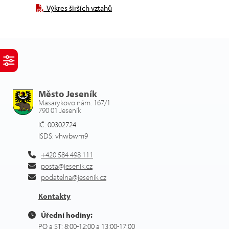
Výkres širších vztahů
Město Jeseník
Masarykovo nám. 167/1
790 01 Jeseník
IČ: 00302724
ISDS: vhwbwm9
+420 584 498 111
posta@jesenik.cz
podatelna@jesenik.cz
Kontakty
Úřední hodiny:
PO a ST: 8:00-12:00 a 13:00-17:00