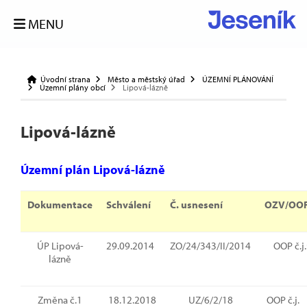
MENU
Úvodní strana
Město a městský úřad
ÚZEMNÍ PLÁNOVÁNÍ
Územní plány obcí
Lipová-lázně
Lipová-lázně
Územní plán Lipová-lázně
Dokumentace
Schválení
Č. usnesení
OZV/OO
ÚP Lipová-
29.09.2014
ZO/24/343/II/2014
OOP č.j
lázně
Změna č.1
18.12.2018
UZ/6/2/18
OOP č.j.