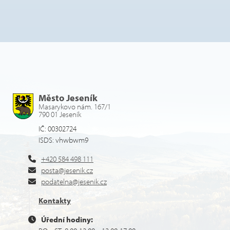
Město Jeseník
Masarykovo nám. 167/1
790 01 Jeseník
IČ: 00302724
ISDS: vhwbwm9
+420 584 498 111
posta@jesenik.cz
podatelna@jesenik.cz
Kontakty
Úřední hodiny: