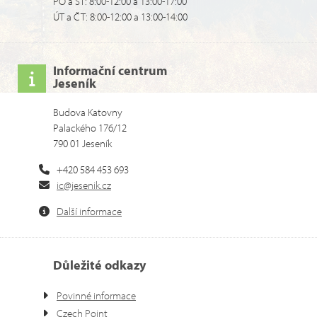
PO a ST: 8:00-12:00 a 13:00-17:00
ÚT a ČT: 8:00-12:00 a 13:00-14:00
Informační centrum
Jeseník
Budova Katovny
Palackého 176/12
790 01 Jeseník
+420 584 453 693
ic@jesenik.cz
Další informace
Důležité odkazy
Povinné informace
Czech Point