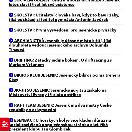
letos slaví třicet let své existence
ŠKOLSTVÍ: Učitelství člověka baví, když to baví i žáky,
říká odcházející ředitel gymnázia Antonín Javůrek
ŠKOLSTVÍ: První vysvědčení pro jesenické prvňáčky
ARCHIVNICTVÍ: Jeseník je úžasné místo k žití, říká
dlouholetá vedoucí jesenického archivu Bohumila
Tinzová
DRIFTING: Zatáčky jedině bokem. O driftracingu s
Markem Vršanem
BIKROS KLUB JESENÍK: Jesenický bikros očima trenéra
Cézy
JIU-JITSU JESENÍK: Jesenické jiu-jitsu získalo na
Mistrovství Evropy tři zlata a stříbro
RAFT TEAM JESENÍK: Jeseník má dva mistry České
republiky v eskymování
ESENBÁCI: U horských kol je více kladen důraz na
socializaci členů a společenskou stránku akcí, říká
prezident klubu Jan Glombiček