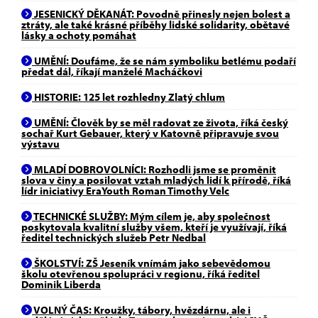
JESENICKÝ DĚKANÁT: Povodně přinesly nejen bolest a
ztráty, ale také krásné příběhy lidské solidarity, obětavé
lásky a ochoty pomáhat
UMĚNÍ: Doufáme, že se nám symboliku betlému podaří
předat dál, říkají manželé Macháčkovi
HISTORIE: 125 let rozhledny Zlatý chlum
UMĚNÍ: Člověk by se měl radovat ze života, říká český
sochař Kurt Gebauer, který v Katovně připravuje svou
výstavu
MLADÍ DOBROVOLNÍCI: Rozhodli jsme se proměnit
slova v činy a posilovat vztah mladých lidí k přírodě, říká
lídr iniciativy EraYouth Roman Timothy Velc
TECHNICKÉ SLUŽBY: Mým cílem je, aby společnost
poskytovala kvalitní služby všem, kteří je využívají, říká
ředitel technických služeb Petr Nedbal
ŠKOLSTVÍ: ZŠ Jeseník vnímám jako sebevědomou
školu otevřenou spolupráci v regionu, říká ředitel
Dominik Liberda
VOLNÝ ČAS: Kroužky, tábory, hvězdárnu, ale i