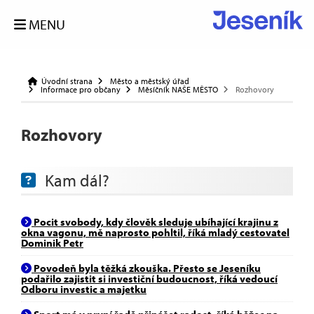
MENU
Úvodní strana
Město a městský úřad
Informace pro občany
Měsíčník NAŠE MĚSTO
Rozhovory
Rozhovory
Kam dál?
Pocit svobody, kdy člověk sleduje ubíhající krajinu z
okna vagonu, mě naprosto pohltil, říká mladý cestovatel
Dominik Petr
Povodeň byla těžká zkouška. Přesto se Jeseníku
podařilo zajistit si investiční budoucnost, říká vedoucí
Odboru investic a majetku