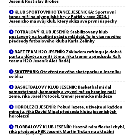
Jeseník Rostislav Brokeš
KLUB SPORTOVNÍHO TANCE JESENICKA: Sportovní
tanec míří na olympijské hry v Paříži v roce 2024. I
Jesenicko má svůj klub, který sklízí své první úspěchy
FOTBALOVÝ KLUB JESENÍK: Stabilizovaný klub
postavený na kvalitní práci s mládeží. To je vize nového
předsedy fotbalového klubu Karla Zelinky
RAFT TEAM H2O JESENÍK: Základem raftingu je dobrá
parta a důvěra uvnitř týmu, říká trenér a předseda Raft
teamu H2O Jeseník Aleš Raděj
SKATEPARK: Otevření nového skateparku v Jeseníku
se blíží
BASKETBALOVÝ KLUB JESENÍK: Basketbal mi dal
samostatnost, kamarády a vyvezl mě za hranice naší
země, říká Josef Potoček, trenér jesenické mládeže
HOROLEZCI JESENÍK: Pokud lezete, užívejte si každou
minutu, říká David Migal předseda klubu jesenických
horolezců
FLORBALOVÝ KLUB JESENÍK: Hrozně nám florbal chybí,
říká předseda FBK Jeseník Martin Trsťan na aktuální