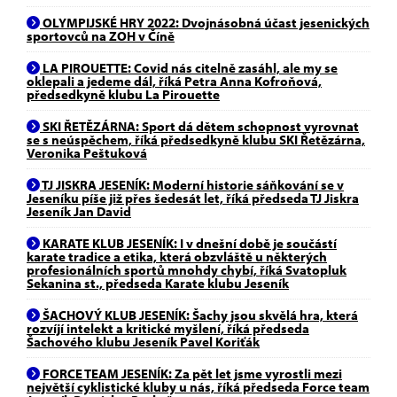
OLYMPIJSKÉ HRY 2022: Dvojnásobná účast jesenických
sportovců na ZOH v Číně
LA PIROUETTE: Covid nás citelně zasáhl, ale my se
oklepali a jedeme dál, říká Petra Anna Kofroňová,
předsedkyně klubu La Pirouette
SKI ŘETĚZÁRNA: Sport dá dětem schopnost vyrovnat
se s neúspěchem, říká předsedkyně klubu SKI Řetězárna,
Veronika Peštuková
TJ JISKRA JESENÍK: Moderní historie sáňkování se v
Jeseníku píše již přes šedesát let, říká předseda TJ Jiskra
Jeseník Jan David
KARATE KLUB JESENÍK: I v dnešní době je součástí
karate tradice a etika, která obzvláště u některých
profesionálních sportů mnohdy chybí, říká Svatopluk
Sekanina st., předseda Karate klubu Jeseník
ŠACHOVÝ KLUB JESENÍK: Šachy jsou skvělá hra, která
rozvíjí intelekt a kritické myšlení, říká předseda
Šachového klubu Jeseník Pavel Koriťák
FORCE TEAM JESENÍK: Za pět let jsme vyrostli mezi
největší cyklistické kluby u nás, říká předseda Force team