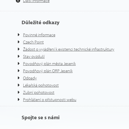
Další informace
Důležité odkazy
Povinné informace
Czech Point
Žádost o vyjádření k existenci technické infrastruktury
Stav ovzduší
Povodňový plán města Jeseník
Povodňový plán ORP Jeseník
Odpady
Lékařská pohotovost
Zubní pohotovost
Prohlášení o přístupnosti webu
Spojte se s námi