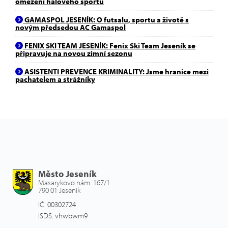
omezení halového sportu
GAMASPOL JESENÍK: O futsalu, sportu a životě s
novým předsedou AC Gamaspol
FENIX SKI TEAM JESENÍK: Fenix Ski Team Jeseník se
připravuje na novou zimní sezonu
ASISTENTI PREVENCE KRIMINALITY: Jsme hranice mezi
pachatelem a strážníky
Město Jeseník
Masarykovo nám. 167/1
790 01 Jeseník
IČ: 00302724
ISDS: vhwbwm9