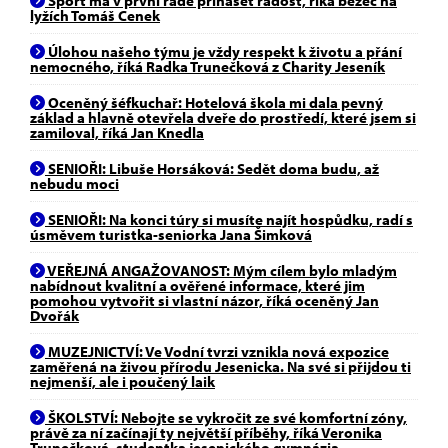
Sport má v první řadě přinášet radost, říká běžec na
lyžích Tomáš Cenek
Úlohou našeho týmu je vždy respekt k životu a přání
nemocného, říká Radka Trunečková z Charity Jeseník
Oceněný šéfkuchař: Hotelová škola mi dala pevný
základ a hlavně otevřela dveře do prostředí, které jsem si
zamiloval, říká Jan Knedla
SENIOŘI: Libuše Horsáková: Sedět doma budu, až
nebudu moci
SENIOŘI: Na konci túry si musíte najít hospůdku, radí s
úsměvem turistka-seniorka Jana Šimková
VEŘEJNÁ ANGAŽOVANOST: Mým cílem bylo mladým
nabídnout kvalitní a ověřené informace, které jim
pomohou vytvořit si vlastní názor, říká oceněný Jan
Dvořák
MUZEJNICTVÍ: Ve Vodní tvrzi vznikla nová expozice
zaměřená na živou přírodu Jesenicka. Na své si přijdou ti
nejmenší, ale i poučený laik
ŠKOLSTVÍ: Nebojte se vykročit ze své komfortní zóny,
právě za ní začínají ty největší příběhy, říká Veronika
Trunečková, studentka jesenického gymnázia