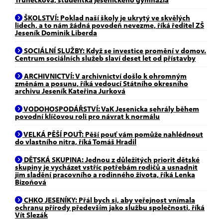
ŠKOLSTVÍ: Poklad naší školy je ukrytý ve skvělých
lidech, a to nám žádná povodeň nevezme, říká ředitel ZŠ
Jeseník Dominik Liberda
SOCIÁLNÍ SLUŽBY: Když se investice promění v domov.
Centrum sociálních služeb slaví deset let od přístavby
ARCHIVNICTVÍ: V archivnictví došlo k ohromným
změnám a posunu, říká vedoucí Státního okresního
archivu Jeseník Kateřina Jurková
VODOHOSPODÁŘSTVÍ: VaK Jesenicka sehrály během
povodní klíčovou roli pro návrat k normálu
VELKÁ PĚŠÍ POUŤ: Pěší pouť vám pomůže nahlédnout
do vlastního nitra, říká Tomáš Hradil
DĚTSKÁ SKUPINA: Jednou z důležitých priorit dětské
skupiny je vycházet vstříc potřebám rodičů a usnadnit
jim sladění pracovního a rodinného života, říká Lenka
Bizoňová
CHKO JESENÍKY: Přál bych si, aby veřejnost vnímala
ochranu přírody především jako službu společnosti, říká
Vít Slezák