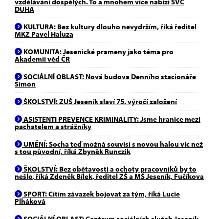
vzdělávání dospělých. To a mnohem více nabízí SVČ
DUHA
KULTURA: Bez kultury dlouho nevydržím, říká ředitel
MKZ Pavel Haluza
KOMUNITA: Jesenické prameny jako téma pro
Akademii věd ČR
SOCIÁLNÍ OBLAST: Nová budova Denního stacionáře
Šimon
ŠKOLSTVÍ: ZUŠ Jeseník slaví 75. výročí založení
ASISTENTI PREVENCE KRIMINALITY: Jsme hranice mezi
pachatelem a strážníky
UMĚNÍ: Socha teď možná souvisí s novou halou víc než
s tou původní, říká Zbyněk Runczik
ŠKOLSTVÍ: Bez obětavosti a ochoty pracovníků by to
nešlo, říká Zdeněk Bílek, ředitel ZŠ a MŠ Jeseník, Fučíkova
SPORT: Cítím závazek bojovat za tým, říká Lucie
Plháková
SOCIÁLNÍ OBLAST: Centrum sociálních služeb Jeseník