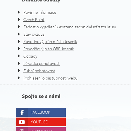
Povinné informace
Czech Point
Žádost o vyjádření k existenci technické infrastruktury
Stav ovzduší
Povodňový plán města Jeseník
Povodňový plán ORP Jeseník
Odpady
Lékařská pohotovost
Zubní pohotovost
Prohlášení o přístupnosti webu
Spojte se s námi
FACEBOOK
YOUTUBE