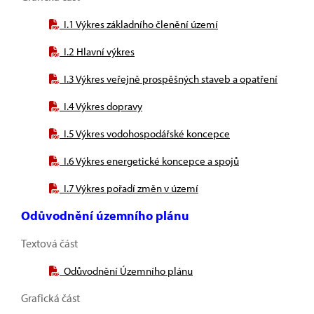
I.1 Výkres základního členění území
I.2 Hlavní výkres
I.3 Výkres veřejně prospěšných staveb a opatření
I.4 Výkres dopravy
I.5 Výkres vodohospodářské koncepce
I.6 Výkres energetické koncepce a spojů
I.7 Výkres pořadí změn v území
Odůvodnění územního plánu
Textová část
Odůvodnění Územního plánu
Grafická část