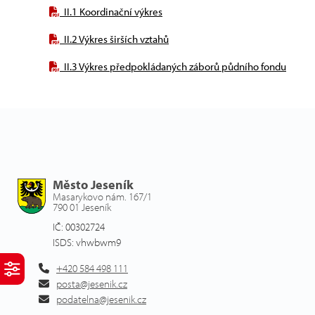
II.1 Koordinační výkres
II.2 Výkres širších vztahů
II.3 Výkres předpokládaných záborů půdního fondu
Město Jeseník
Masarykovo nám. 167/1
790 01 Jeseník
IČ: 00302724
ISDS: vhwbwm9
+420 584 498 111
posta@jesenik.cz
podatelna@jesenik.cz