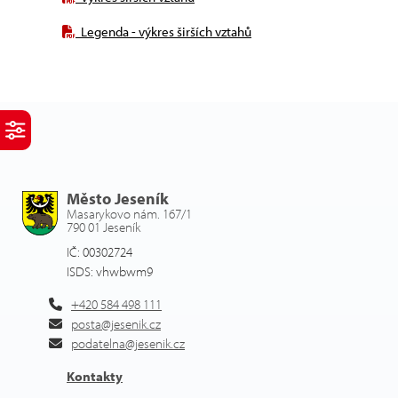
Legenda - výkres širších vztahů
Město Jeseník
Masarykovo nám. 167/1
790 01 Jeseník
IČ: 00302724
ISDS: vhwbwm9
+420 584 498 111
posta@jesenik.cz
podatelna@jesenik.cz
Kontakty