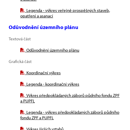
Legenda - výkres veřejně prospěšných staveb,
opatření a asanací
Odůvodnění územního plánu
Textová část
Odůvodnění územního plánu
Grafická část
Koordinační výkres
Legenda - koordinační výkres
Výkres předpokládaných záborů půdního fondu ZPF
a PUPFL
Legenda - výkres předpokládaných záborů půdního
fondu ZPF a PUPFL
Výkres širších vztahů