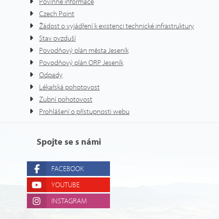
Povinné informace
Czech Point
Žádost o vyjádření k existenci technické infrastruktury
Stav ovzduší
Povodňový plán města Jeseník
Povodňový plán ORP Jeseník
Odpady
Lékařská pohotovost
Zubní pohotovost
Prohlášení o přístupnosti webu
Spojte se s námi
FACEBOOK
YOUTUBE
INSTAGRAM