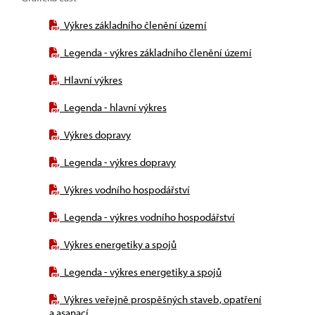
Výkres základního členění území
Legenda - výkres základního členění území
Hlavní výkres
Legenda - hlavní výkres
Výkres dopravy
Legenda - výkres dopravy
Výkres vodního hospodářství
Legenda - výkres vodního hospodářství
Výkres energetiky a spojů
Legenda - výkres energetiky a spojů
Výkres veřejně prospěšných staveb, opatření
a asanací