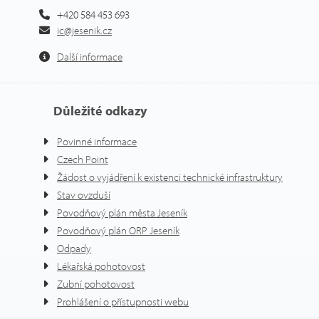
+420 584 453 693
ic@jesenik.cz
Další informace
Důležité odkazy
Povinné informace
Czech Point
Žádost o vyjádření k existenci technické infrastruktury
Stav ovzduší
Povodňový plán města Jeseník
Povodňový plán ORP Jeseník
Odpady
Lékařská pohotovost
Zubní pohotovost
Prohlášení o přístupnosti webu