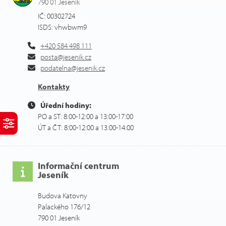
790 01 Jeseník
IČ: 00302724
ISDS: vhwbwm9
+420 584 498 111
posta@jesenik.cz
podatelna@jesenik.cz
Kontakty
Úřední hodiny:
PO a ST: 8:00-12:00 a 13:00-17:00
ÚT a ČT: 8:00-12:00 a 13:00-14:00
Informační centrum
Jeseník
Budova Katovny
Palackého 176/12
790 01 Jeseník