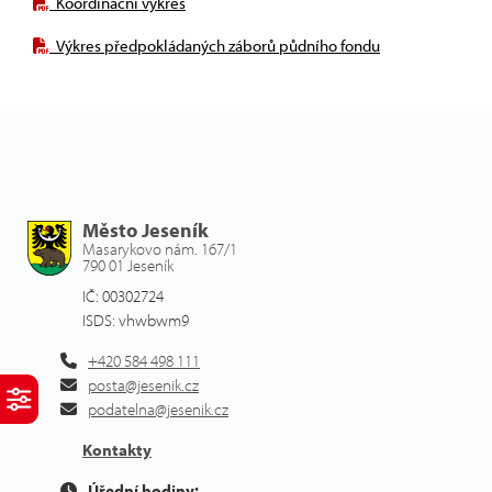
Koordinační výkres
Výkres předpokládaných záborů půdního fondu
Město Jeseník
Masarykovo nám. 167/1
790 01 Jeseník
IČ: 00302724
ISDS: vhwbwm9
+420 584 498 111
posta@jesenik.cz
podatelna@jesenik.cz
Kontakty
Úřední hodiny: