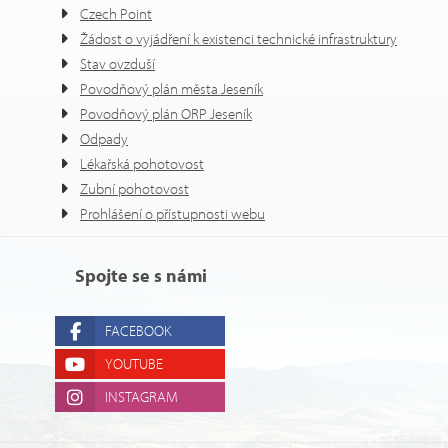
Czech Point
Žádost o vyjádření k existenci technické infrastruktury
Stav ovzduší
Povodňový plán města Jeseník
Povodňový plán ORP Jeseník
Odpady
Lékařská pohotovost
Zubní pohotovost
Prohlášení o přístupnosti webu
Spojte se s námi
FACEBOOK
YOUTUBE
INSTAGRAM