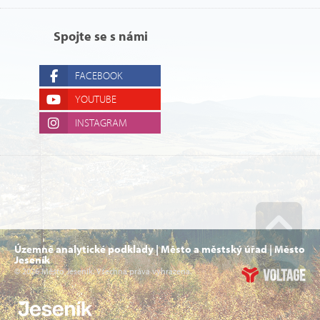
Spojte se s námi
FACEBOOK
YOUTUBE
INSTAGRAM
Územně analytické podklady | Město a městský úřad | Město
Go u
Jeseník
© 2026 Město Jeseník. Všechna práva vyhrazena.