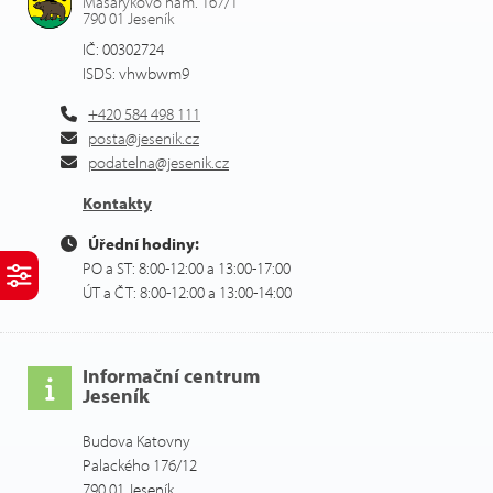
Masarykovo nám. 167/1
790 01 Jeseník
IČ: 00302724
ISDS: vhwbwm9
+420 584 498 111
posta@jesenik.cz
podatelna@jesenik.cz
Kontakty
Úřední hodiny:
PO a ST: 8:00-12:00 a 13:00-17:00
ÚT a ČT: 8:00-12:00 a 13:00-14:00
Informační centrum
Jeseník
Budova Katovny
Palackého 176/12
790 01 Jeseník