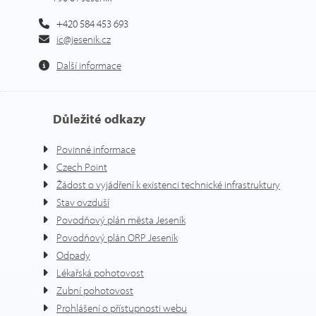
+420 584 453 693
ic@jesenik.cz
Další informace
Důležité odkazy
Povinné informace
Czech Point
Žádost o vyjádření k existenci technické infrastruktury
Stav ovzduší
Povodňový plán města Jeseník
Povodňový plán ORP Jeseník
Odpady
Lékařská pohotovost
Zubní pohotovost
Prohlášení o přístupnosti webu