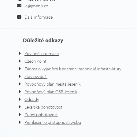
ic@jesenik.cz
Další informace
Důležité odkazy
Povinné informace
Czech Point
Žádost o vyjádření k existenci technické infrastruktury
Stav ovzduší
Povodňový plán města Jeseník
Povodňový plán ORP Jeseník
Odpady
Lékařská pohotovost
Zubní pohotovost
Prohlášení o přístupnosti webu