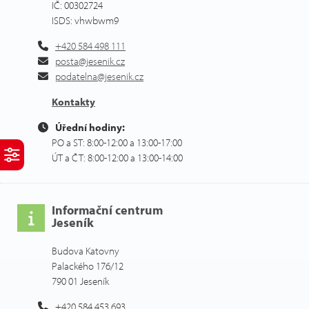
IČ: 00302724
ISDS: vhwbwm9
+420 584 498 111
posta@jesenik.cz
podatelna@jesenik.cz
Kontakty
Úřední hodiny:
PO a ST: 8:00-12:00 a 13:00-17:00
ÚT a ČT: 8:00-12:00 a 13:00-14:00
Informační centrum
Jeseník
Budova Katovny
Palackého 176/12
790 01 Jeseník
+420 584 453 693