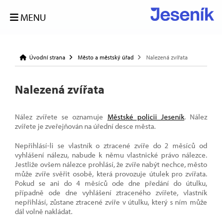
MENU
Úvodní strana
Město a městský úřad
Nalezená zvířata
Nalezená zvířata
Nález zvířete se oznamuje
Městské policii Jeseník
. Nález
zvířete je zveřejňován na úřední desce města.
Nepřihlásí-li se vlastník o ztracené zvíře do 2 měsíců od
vyhlášení nálezu, nabude k němu vlastnické právo nálezce.
Jestliže ovšem nálezce prohlásí, že zvíře nabýt nechce, město
může zvíře svěřit osobě, která provozuje útulek pro zvířata.
Pokud se ani do 4 měsíců ode dne předání do útulku,
případně ode dne vyhlášení ztraceného zvířete, vlastník
nepřihlásí, zůstane ztracené zvíře v útulku, který s ním může
dál volně nakládat.