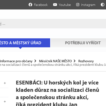
Facebook
Youtube
Instagram
STO A MĚSTSKÝ ÚŘAD
POTŘEBUJI VYŘÍDIT
Informace pro občany
Měsíčník NAŠE MĚSTO
Rozhovory
z na socializaci členů a společenskou stránku akcí, říká prezident klubu
ESENBÁCI: U horských kol je více
kladen důraz na socializaci členů
a společenskou stránku akcí,
říká prezident klubu Jan