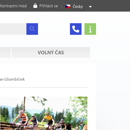
Kontrastní mód
Přihlásit se
Česky
VOLNÝ ČAS
 Jan Glombiček