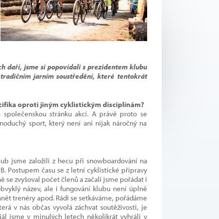
ch daří, jsme si popovídali s prezidentem klubu
tradičním jarním soustředění, které tentokrát
cifika oproti jiným cyklistickým disciplínám?
a společenskou stránku akcí. A právě proto se
dnoduchý sport, který není ani nijak náročný na
ub jsme založili z hecu při snowboardování na
. Postupem času se z letní cyklistické přípravy
ě se zvyšoval počet členů a začali jsme pořádat i
vyklý název, ale i fungování klubu není úplně
ánět trenéry apod. Rádi se setkáváme, pořádáme
terá v nás občas vyvolá záchvat soutěživosti, je
iál jsme v minulých letech několikrát vyhráli v