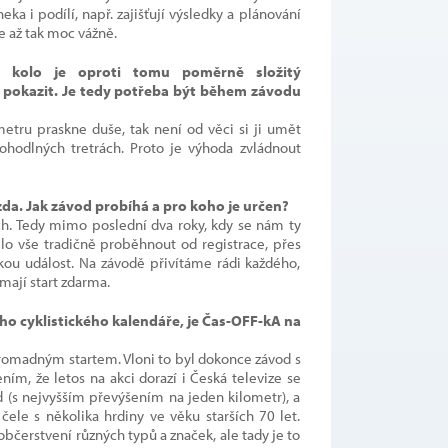
ka i podílí, např. zajišťují výsledky a plánování
me až tak moc vážně.
ké kolo je oproti tomu poměrně složitý
pokazit. Je tedy potřeba být během závodu
metru praskne duše, tak není od věci si ji umět
ohodlných tretrách. Proto je výhoda zvládnout
da. Jak závod probíhá a pro koho je určen?
ách. Tedy mimo poslední dva roky, kdy se nám ty
ělo vše tradičně proběhnout od registrace, přes
ou událost. Na závodě přivítáme rádi každého,
mají start zdarma.
o cyklistického kalendáře, je Čas-OFF-kA na
s hromadným startem. Vloni to byl dokonce závod s
ním, že letos na akci dorazí i Česká televize se
(s nejvyšším převýšením na jeden kilometr), a
ele s několika hrdiny ve věku starších 70 let.
občerstvení různých typů a značek, ale tady je to