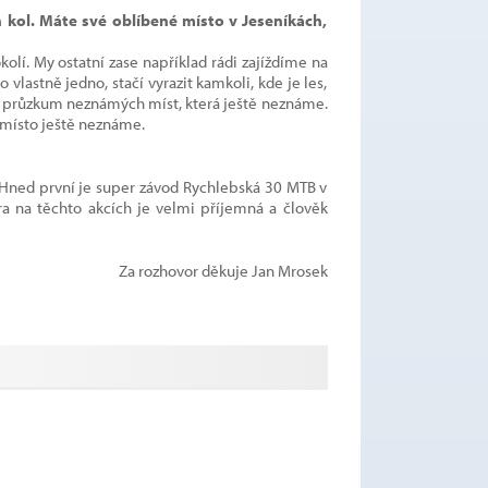
 kol. Máte své oblíbené místo v Jeseníkách,
olí. My ostatní zase například rádi zajíždíme na
vlastně jedno, stačí vyrazit kamkoli, kde je les,
u průzkum neznámých míst, která ještě neznáme.
 místo ještě neznáme.
 Hned první je super závod Rychlebská 30 MTB v
ra na těchto akcích je velmi příjemná a člověk
Za rozhovor děkuje Jan Mrosek