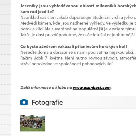
Jeseníky jsou vyhledávanou oblastí milovníků horských
kam rád jezdíte?
Například náš člen Jakub doporučuje Studniční vrch a jeho ok
Medvědí kámen, kde jsou nádherné výhledy. Ve výsledku je to 
potok a klid. Ale suverénně nejpopulárnější je v našem tým
Takže je dost pravděpodobné, že naše letošní nejoblíbenější
Co byste závěrem vzkázali příznivcům horských kol?
Neseďte doma a dorazte se s námi podívat na nějakou akci.
Račím údolí 7. května. Není nutno rovnou závodit, atmosfé
stráví odpoledne ve společnosti pohodových lidí.
Další informace o klubu na
www.esenbaci.com
.
Fotografie