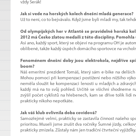
vždy Šerák!
Jak si vede na horských kolech dnešní mladá generace?
Už to není, co to bejvávalo. Když jsme byli mladí my, tak teh
Od olympijských her v Atlantě se pravidelně horská ko
2012 má Česko zlatou medaili z této disciplíny. Pomohla
Asi ano, každý sport, který se objeví na programu OH je autom
oblíbené, takže každý úspěch domácího sportovce na vrcholn
Fenoménem dnešní doby jsou elektrokola, nejdříve spíše 
boom?
Náš emeritní prezident Tomáš, který sám e-bike na delších t
Mohou pomoci při kompenzaci postižení nebo nižšího výkon
neměla sloužit ke kompenzaci lenosti u mladých a zdravých 
každý má na to svůj pohled. Určitě se všichni shodneme 
zvýšil počet cyklistů na hřebenech, kam se dříve tolik lidí n
prakticky nikoho nepotkáte.
Jak váš klub ovlivnila doba covidová?
Samozřejmě velmi, prakticky se zastavila činnost našeho spo
prioritou. Museli jsme zrušit dva ročníky Šumné jízdy, celk
prakticky zmizela. Zůstaly nám jen tradiční čtvrteční vyjížďky.