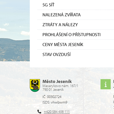
5G SÍŤ
NALEZENÁ ZVÍŘATA
ZTRÁTY A NÁLEZY
PROHLÁŠENÍ O PŘÍSTUPNOSTI
CENY MĚSTA JESENÍK
STAV OVZDUŠÍ
Město Jeseník
Masarykovo nám. 167/1
790 01 Jeseník
IČ: 00302724
ISDS: vhwbwm9
+420 584 498 111