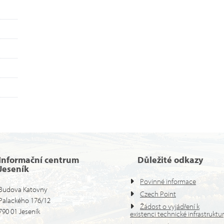
Informační centrum
Důležité odkazy
Jeseník
Povinné informace
Budova Katovny
Czech Point
Palackého 176/12
Žádost o vyjádření k
790 01 Jeseník
existenci technické infrastruktu