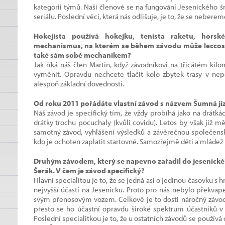
kategorii týmů. Naši členové se na fungování Jesenického šne
seriálu. Poslední věcí, která nás odlišuje, je to, že se nebere
Hokejista používá hokejku, tenista raketu, hors
mechanismus, na kterém se během závodu může leccos 
také sám sobě mechanikem?
Jak říká náš člen Martin, když závodníkovi na třicátém kilo
vyměnit. Opravdu nechcete tlačit kolo zbytek trasy v nep
alespoň základní dovednosti.
Od roku 2011 pořádáte vlastní závod s názvem Šumná jíz
Náš závod je specifický tím, že vždy probíhá jako na drátk
drátky trochu pocuchaly (kvůli covidu). Letos by však již m
samotný závod, vyhlášení výsledků a závěrečnou společensk
kdo je ochoten zaplatit startovné. Samozřejmě děti a mládež 
Druhým závodem, který se napevno zařadil do jesenickéh
Šerák. V čem je závod specifický?
Hlavní specialitou je to, že se jedná asi o jedinou časovku 
nejvyšší účastí na Jesenicku. Proto pro nás nebylo překvape
svým přenosovým vozem. Celkově je to dosti náročný závod 
přesto se ho účastní opravdu široké spektrum účastníků v č
Poslední specialitkou je to, že u ostatních závodů se používá 