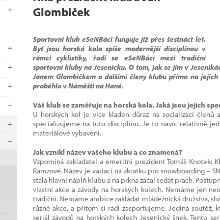
Glombiček
Sportovní klub eSeNBáci funguje již přes šestnáct let.
Byť jsou horská kola spíše modernější disciplínou v
rámci cyklistiky, řadí se eSeNBáci mezi tradiční
sportovní kluby na Jesenicku. O tom, jak se jim v Jeseníká
Janem Glombičkem a dalšími členy klubu přímo na jejich 
proběhlo v Náměšti na Hané.
Váš klub se zaměřuje na horská kola. Jaká jsou jejich spe
U horských kol je více kladen důraz na socializaci členů 
specializujeme na tuto disciplínu. Je to navíc relativně je
materiálové vybavení.
Jak vznikl název vašeho klubu a co znamená?
Vzpomíná zakladatel a emeritní prezident Tomáš Knotek: Kl
Ramzové. Název je variací na zkratku pro snowboarding – SNB
stala hlavní náplň klubu a na prkna začal sedat prach. Postupn
vlastní akce a závody na horských kolech. Nemáme jen neob
tradiční. Nemáme ambice zakládat mládežnická družstva, sh
různé akce, a přitom si rádi zasportujeme. Jediná soutěž, k
seriál závodů na horských kolech Jesenický šnek. Tento ser