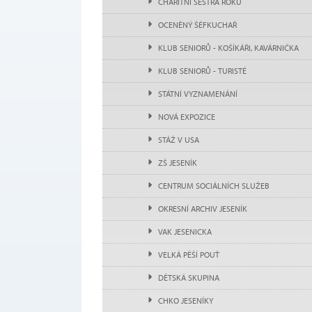
CHARITNÍ SESTRA ROKU
OCENĚNÝ ŠÉFKUCHAŘ
KLUB SENIORŮ - KOŠÍKÁŘI, KAVÁRNIČKA
KLUB SENIORŮ - TURISTÉ
STÁTNÍ VYZNAMENÁNÍ
NOVÁ EXPOZICE
STÁŽ V USA
ZŠ JESENÍK
CENTRUM SOCIÁLNÍCH SLUŽEB
OKRESNÍ ARCHIV JESENÍK
VAK JESENICKA
VELKÁ PĚŠÍ POUŤ
DĚTSKÁ SKUPINA
CHKO JESENÍKY