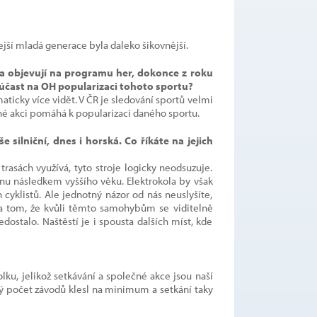
dejší mladá generace byla daleko šikovnější.
la objevují na programu her, dokonce z roku
 účast na OH popularizaci tohoto sportu?
aticky více vidět. V ČR je sledování sportů velmi
é akci pomáhá k popularizaci daného sportu.
silniční, dnes i horská. Co říkáte na jejich
rasách využívá, tyto stroje logicky neodsuzuje.
u následkem vyššího věku. Elektrokola by však
cyklistů. Ale jednotný názor od nás neuslyšíte,
na tom, že kvůli těmto samohybům se viditelně
edostalo. Naštěstí je i spousta dalších míst, kde
lku, jelikož setkávání a společné akce jsou naší
ový počet závodů klesl na minimum a setkání taky