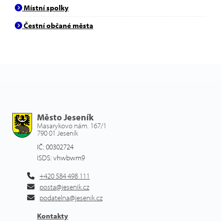
Místní spolky
Čestní občané města
Město Jeseník
Masarykovo nám. 167/1
790 01 Jeseník
IČ: 00302724
ISDS: vhwbwm9
+420 584 498 111
posta@jesenik.cz
podatelna@jesenik.cz
Kontakty