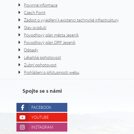
Povinné informace
Czech Point
Žádost o vyjádření k existenci technické infrastruktury
Stav ovzduší
Povodňový plán města Jeseník
Povodňový plán ORP Jeseník
Odpady
Lékařská pohotovost
Zubní pohotovost
Prohlášení o přístupnosti webu
Spojte se s námi
FACEBOOK
YOUTUBE
INSTAGRAM