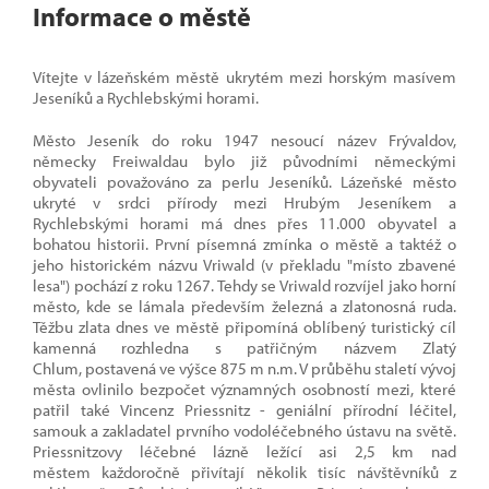
Informace o městě
Vítejte v lázeňském městě ukrytém mezi horským masívem
Jeseníků a Rychlebskými horami.
Město Jeseník do roku 1947 nesoucí název Frývaldov,
německy Freiwaldau bylo již původními německými
obyvateli považováno za perlu Jeseníků. Lázeňské město
ukryté v srdci přírody mezi Hrubým Jeseníkem a
Rychlebskými horami má dnes přes 11.000 obyvatel a
bohatou historii. První písemná zmínka o městě a taktéž o
jeho historickém názvu Vriwald (v překladu "místo zbavené
lesa") pochází z roku 1267. Tehdy se Vriwald rozvíjel jako horní
město, kde se lámala především železná a zlatonosná ruda.
Těžbu zlata dnes ve městě připomíná oblíbený turistický cíl
kamenná rozhledna s patřičným názvem Zlatý
Chlum, postavená ve výšce 875 m n.m. V průběhu staletí vývoj
města ovlinilo bezpočet významných osobností mezi, které
patřil také Vincenz Priessnitz - geniální přírodní léčitel,
samouk a zakladatel prvního vodoléčebného ústavu na světě.
Priessnitzovy léčebné lázně ležící asi 2,5 km nad
městem každoročně přivítají několik tisíc návštěvníků z