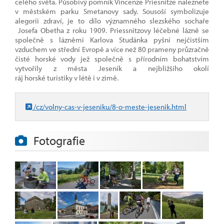
celého světa. Působivý pomník Vincenze Priesnitze naleznete
v městském parku Smetanovy sady. Sousoší symbolizuje
alegorii zdraví, je to dílo významného slezského sochaře
Josefa Obetha z roku 1909. Priessnitzovy léčebné lázně se
společně s lázněmi Karlova Studánka pyšní nejčistším
vzduchem ve střední Evropě a více než 80 prameny průzračně
čisté horské vody jež společně s přírodním bohatstvím
vytvořily z města Jeseník a nejbližšího okolí
ráj horské turistiky v létě i v zimě.
/cz/volny-cas-v-jeseniku/8-o-meste-jesenik.html
Fotografie