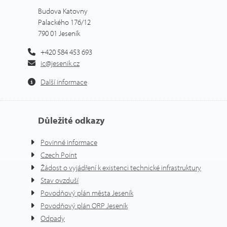
Budova Katovny
Palackého 176/12
790 01 Jeseník
+420 584 453 693
ic@jesenik.cz
Další informace
Důležité odkazy
Povinné informace
Czech Point
Žádost o vyjádření k existenci technické infrastruktury
Stav ovzduší
Povodňový plán města Jeseník
Povodňový plán ORP Jeseník
Odpady