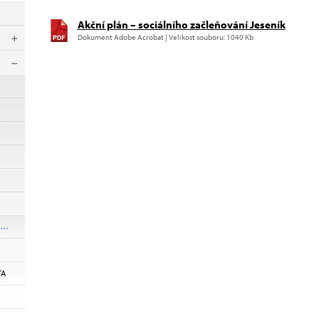
Akční plán – sociálního začleňování Jeseník
Dokument Adobe Acrobat | Velikost souboru: 1040 Kb
TA