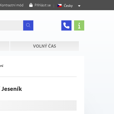
Kontrastní mód
Přihlásit se
Česky
VOLNÝ ČAS
ání
 Jeseník