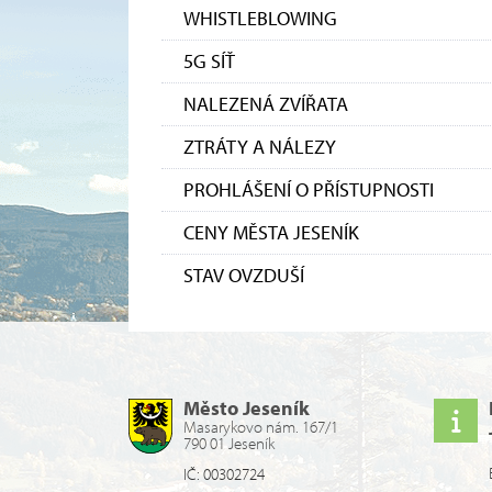
WHISTLEBLOWING
5G SÍŤ
NALEZENÁ ZVÍŘATA
ZTRÁTY A NÁLEZY
PROHLÁŠENÍ O PŘÍSTUPNOSTI
CENY MĚSTA JESENÍK
STAV OVZDUŠÍ
Město Jeseník
Masarykovo nám. 167/1
790 01 Jeseník
IČ: 00302724