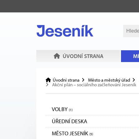
ÚVODNÍ STRANA
MĚ
Úvodní strana
Město a městský úřad
Akční plán – sociálního začleňování Jeseník
VOLBY
(1)
ÚŘEDNÍ DESKA
MĚSTO JESENÍK
(5)