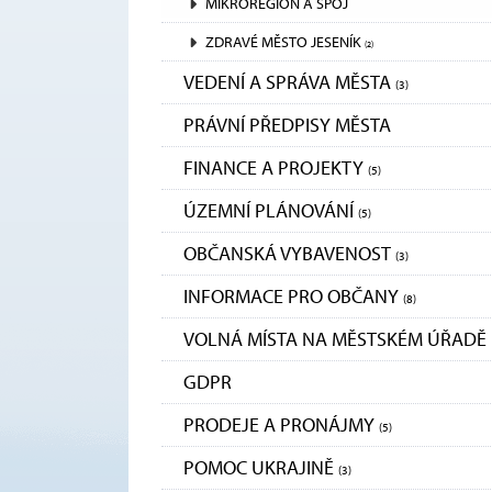
MIKROREGION A SPOJ
ZDRAVÉ MĚSTO JESENÍK
(2)
VEDENÍ A SPRÁVA MĚSTA
(3)
PRÁVNÍ PŘEDPISY MĚSTA
FINANCE A PROJEKTY
(5)
ÚZEMNÍ PLÁNOVÁNÍ
(5)
OBČANSKÁ VYBAVENOST
(3)
INFORMACE PRO OBČANY
(8)
VOLNÁ MÍSTA NA MĚSTSKÉM ÚŘADĚ
GDPR
PRODEJE A PRONÁJMY
(5)
POMOC UKRAJINĚ
(3)