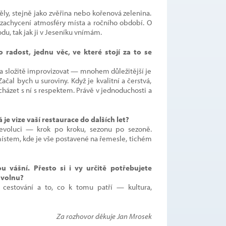
ly, stejně jako zvěřina nebo kořenová zelenina.
o zachycení atmosféry místa a ročního období. O
du, tak jak ji v Jeseníku vnímám.
radost, jednu věc, ve které stojí za to se
a složitě improvizovat — mnohem důležitější je
ačal bych u suroviny. Když je kvalitní a čerstvá,
zacházet s ní s respektem. Právě v jednoduchosti a
á je vize vaší restaurace do dalších let?
a evoluci — krok po kroku, sezonu po sezoně.
 místem, kde je vše postavené na řemesle, tichém
u vášní. Přesto si i vy určitě potřebujete
 volnu?
 cestování a to, co k tomu patří — kultura,
Za rozhovor děkuje Jan Mrosek