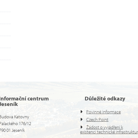
Informační centrum
Důležité odkazy
Jeseník
Povinné informace
Budova Katovny
Czech Point
Palackého 176/12
Žádost o vyjádření k
790 01 Jeseník
existenci technické infrastruktu