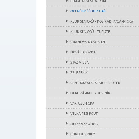
CHARITNÍ SESTRA ROKU
OCENĚNÝ ŠÉFKUCHAŘ
KLUB SENIORŮ - KOŠÍKÁŘI, KAVÁRNIČKA
KLUB SENIORŮ - TURISTÉ
STÁTNÍ VYZNAMENÁNÍ
NOVÁ EXPOZICE
STÁŽ V USA
ZŠ JESENÍK
CENTRUM SOCIÁLNÍCH SLUŽEB
OKRESNÍ ARCHIV JESENÍK
VAK JESENICKA
VELKÁ PĚŠÍ POUŤ
DĚTSKÁ SKUPINA
CHKO JESENÍKY