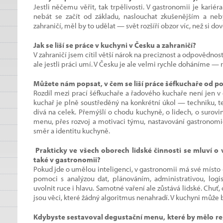
Jestli něčemu věřit, tak trpělivosti. V gastronomii je kariér
nebát se začít od základu, naslouchat zkušenějším a neb
zahraničí, měl by to udělat — svět rozšíří obzor víc, než si d
Jak se liší se práce v kuchyni v Česku a zahraničí?
V zahraničí jsem cítil větší nárok na preciznost a odpovědnost.
ale jestli práci umí. V Česku je ale velmi rychle doháníme — r
Můžete nám popsat, v čem se liší práce šéfkuchaře od p
Rozdíl mezi prací šéfkuchaře a řadového kuchaře není jen v
kuchař je plně soustředěný na konkrétní úkol — techniku, 
dívá na celek. Přemýšlí o chodu kuchyně, o lidech, o surovi
menu, přes rozvoj a motivaci týmu, nastavování gastronomi
směr a identitu kuchyně.
Prakticky ve všech oborech lidské činnosti se mluví o 
také v gastronomii?
Pokud jde o umělou inteligenci, v gastronomii má své místo —
pomoci s analýzou dat, plánováním, administrativou, logi
uvolnit ruce i hlavu. Samotné vaření ale zůstává lidské. Chuť,
jsou věci, které žádný algoritmus nenahradí. V kuchyni může 
Kdybyste sestavoval degustační menu, které by mělo re