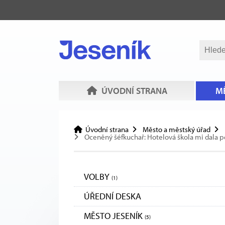
ÚVODNÍ STRANA
MĚ
Úvodní strana
Město a městský úřad
Oceněný šéfkuchař: Hotelová škola mi dala pev
VOLBY
(1)
ÚŘEDNÍ DESKA
MĚSTO JESENÍK
(5)