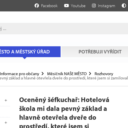
Facebook
Youtube
Instagram
STO A MĚSTSKÝ ÚŘAD
POTŘEBUJI VYŘÍDIT
Informace pro občany
Měsíčník NAŠE MĚSTO
Rozhovory
ný základ a hlavně otevřela dveře do prostředí, které jsem si zamiloval,
Oceněný šéfkuchař: Hotelová
škola mi dala pevný základ a
hlavně otevřela dveře do
prostředí, které jsem si