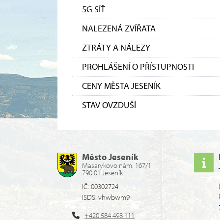
5G SÍŤ
NALEZENÁ ZVÍŘATA
ZTRÁTY A NÁLEZY
PROHLÁŠENÍ O PŘÍSTUPNOSTI
CENY MĚSTA JESENÍK
STAV OVZDUŠÍ
Město Jeseník
Masarykovo nám. 167/1
790 01 Jeseník
IČ: 00302724
ISDS: vhwbwm9
+420 584 498 111