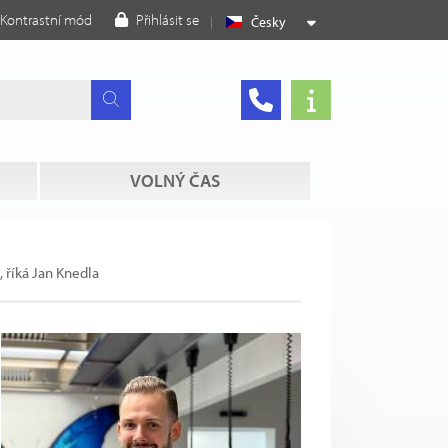
Kontrastní mód
Přihlásit se
Česky
VOLNÝ ČAS
 říká Jan Knedla