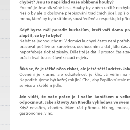
chybět? Jsou to například vaše oblíbené houby?
Pro mě je Jeseník vůně lesa. Houby by v něm určitě nechybě
Nešlo by ale o doslovné přepisování tradičních jídel, spíš 
menu, které by bylo střídmé, soustředěné a respektující příro
Když byste měl poradit kuchařům, kteří vaří doma pro 
zlepšit, co by to bylo?
Nebát se jednoduchosti. V domácí kuchyni často není potřeb
pracovat pečlivě se surovinou, dochucením a dát jídlu čas. Z
nepotřebuje složité zásahy. Důležité je dát jí prostor, čas a 
práci s kvalitou se člověk naučí nejvíc.
Říká se, že je těžké něco získat, ale ještě těžší udržet. Jak
Ocenění je krásné, ale udržitelnost je klíč. Já věřím n
Nepotřebujeme být každý rok jiní. Chci, aby Papilio zůstalo
servisu a skvělém jídle.
Jde vidět, že vaše práce je i vaším koníčkem a velko
odpočinout. Jaké aktivity Jan Knedla vyhledává ve svém
Když nevařím, chodím. Mám rád přírodu, hiking, muzea,
gastronomie, víno.