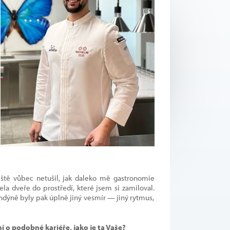
tě vůbec netušil, jak daleko mě gastronomie
la dveře do prostředí, které jsem si zamiloval.
dýně byly pak úplně jiný vesmír — jiný rytmus,
í o podobné kariéře, jako je ta Vaše?