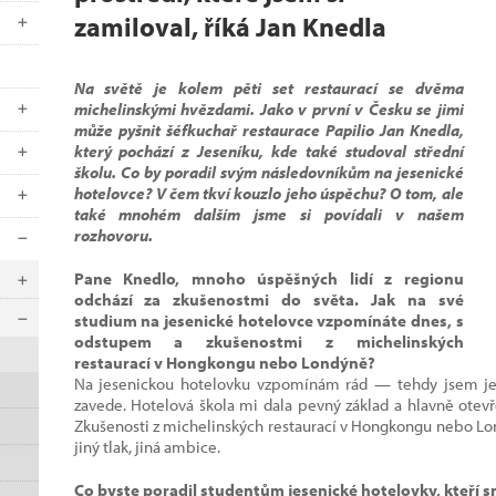
zamiloval, říká Jan Knedla
Na světě je kolem pěti set restaurací se dvěma
michelinskými hvězdami. Jako v první v Česku se jimi
může pyšnit šéfkuchař restaurace Papilio Jan Knedla,
který pochází z Jeseníku, kde také studoval střední
školu. Co by poradil svým následovníkům na jesenické
hotelovce? V čem tkví kouzlo jeho úspěchu? O tom, ale
také mnohém dalším jsme si povídali v našem
rozhovoru.
Pane Knedlo, mnoho úspěšných lidí z regionu
odchází za zkušenostmi do světa. Jak na své
studium na jesenické hotelovce vzpomínáte dnes, s
odstupem a zkušenostmi z michelinských
restaurací v Hongkongu nebo Londýně?
Na jesenickou hotelovku vzpomínám rád — tehdy jsem ješ
zavede. Hotelová škola mi dala pevný základ a hlavně otevře
Zkušenosti z michelinských restaurací v Hongkongu nebo Lon
jiný tlak, jiná ambice.
Co byste poradil studentům jesenické hotelovky, kteří sn