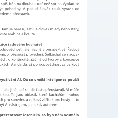
a spíš běh na dlouhou trať než sprint. Vyplatí se
ýt pohodlný. A pokud člověk touží vyrazit do
ovedeme představit.
 Tam se neřeší, jestli je člověk mladý nebo starý,
oste ambice a kvalita.
ozice řadového kuchaře?
 odpovědnosti, ale hlavně v perspektivě. Řadový
tempo, přesnost provedení. Šéfkuchař se naopak
nách, o kontinuitě. Začíná od tvorby a koncepce
ckých standardů, až po odpovědnost za celkový
využívání AI. Dá se umělá inteligence použít
 ale jiné, než si lidé často představují. AI může
stikou. To jsou oblasti, které kuchařům mohou
 cit pro surovinu a celkový zážitek pro hosty — to
být AI nástrojem, ale nikdy autorem.
prezentovat Jesenicko, co by v něm nesmělo