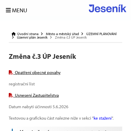
MENU
Úvodní strana
Město a městský úřad
ÚZEMNÍ PLÁNOVÁNÍ
Územní plán Jeseník
Změna č.3 ÚP Jeseník
Změna č.3 ÚP Jeseník
Opatření obecné povahy
registrační list
Usnesení Zastupitelstva
Datum nabytí účinnosti 5.6.2026
Textovou a grafickou část nalezne níže v sekci "
ke stažení
".