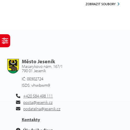
ZOBRAZIT SOUBORY
Město Jeseník
Masarykovo nám. 167/1
790 01 Jeseník
IČ: 00302724
ISDS: vhwbwm9
+420 584 498 111
posta@jesenik.cz
podatelna@jesenik.cz
Kontakty