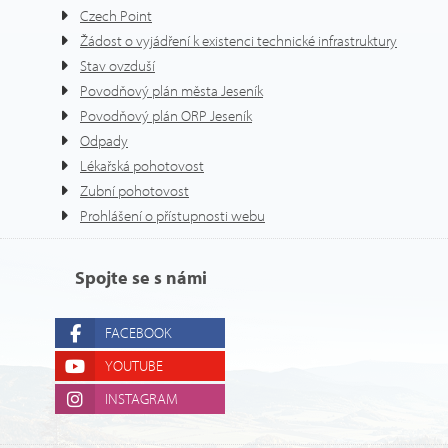
Czech Point
Žádost o vyjádření k existenci technické infrastruktury
Stav ovzduší
Povodňový plán města Jeseník
Povodňový plán ORP Jeseník
Odpady
Lékařská pohotovost
Zubní pohotovost
Prohlášení o přístupnosti webu
Spojte se s námi
FACEBOOK
YOUTUBE
INSTAGRAM