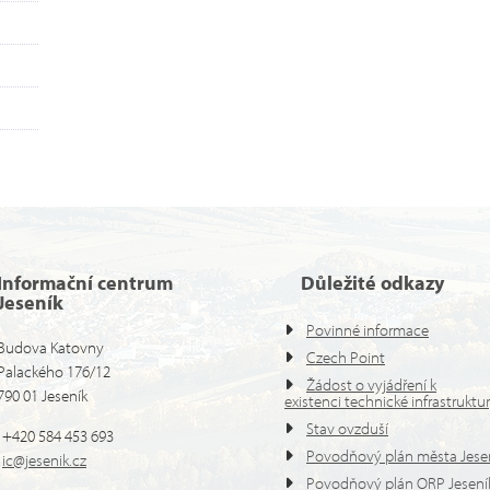
Informační centrum
Důležité odkazy
Jeseník
Povinné informace
Budova Katovny
Czech Point
Palackého 176/12
Žádost o vyjádření k
790 01 Jeseník
existenci technické infrastruktu
Stav ovzduší
+420 584 453 693
Povodňový plán města Jese
ic@jesenik.cz
Povodňový plán ORP Jesení