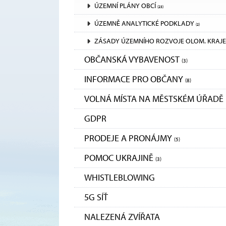
ÚZEMNÍ PLÁNY OBCÍ
(23)
ÚZEMNĚ ANALYTICKÉ PODKLADY
(2)
ZÁSADY ÚZEMNÍHO ROZVOJE OLOM. KRAJE
OBČANSKÁ VYBAVENOST
(3)
INFORMACE PRO OBČANY
(8)
VOLNÁ MÍSTA NA MĚSTSKÉM ÚŘADĚ
GDPR
PRODEJE A PRONÁJMY
(5)
POMOC UKRAJINĚ
(3)
WHISTLEBLOWING
5G SÍŤ
NALEZENÁ ZVÍŘATA