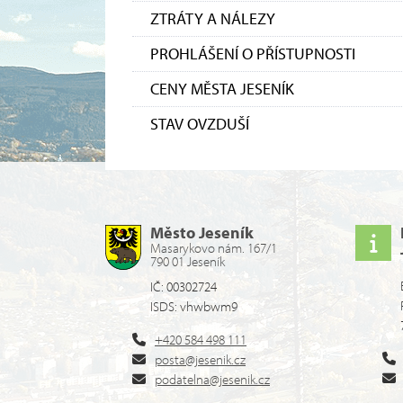
ZTRÁTY A NÁLEZY
PROHLÁŠENÍ O PŘÍSTUPNOSTI
CENY MĚSTA JESENÍK
STAV OVZDUŠÍ
Město Jeseník
Masarykovo nám. 167/1
790 01 Jeseník
IČ: 00302724
ISDS: vhwbwm9
+420 584 498 111
posta@jesenik.cz
podatelna@jesenik.cz