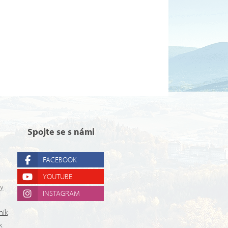
Spojte se s námi
FACEBOOK
YOUTUBE
ry
INSTAGRAM
ník
k