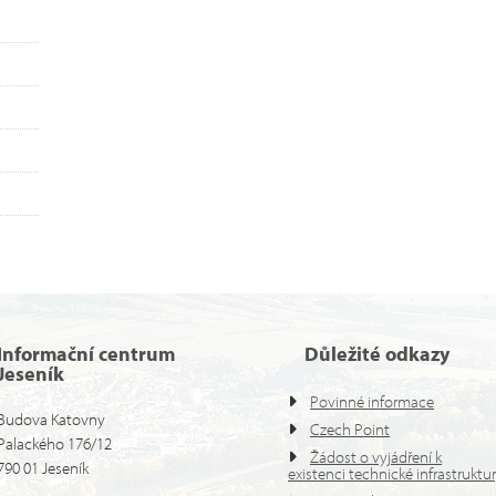
Informační centrum
Důležité odkazy
Jeseník
Povinné informace
Budova Katovny
Czech Point
Palackého 176/12
Žádost o vyjádření k
790 01 Jeseník
existenci technické infrastruktu