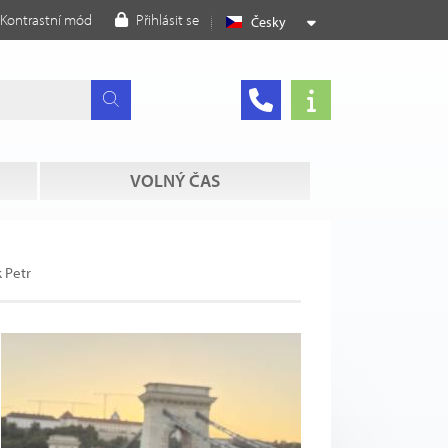
Kontrastní mód
Přihlásit se
Česky
VOLNÝ ČAS
 Petr