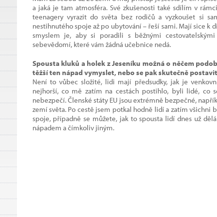
a jaká je tam atmosféra. Své zkušenosti také sdílím v rám
teenagery vyrazit do světa bez rodičů a vyzkoušet si sa
nestihnutého spoje až po ubytování – řeší sami. Mají sice k 
smyslem je, aby si poradili s běžnými cestovatelskými
sebevědomí, které vám žádná učebnice nedá.
Spousta kluků a holek z Jeseníku možná o něčem podobné
těžší ten nápad vymyslet, nebo se pak skutečně postavit
Není to vůbec složité, lidi mají předsudky, jak je venkov
nejhorší, co mě zatím na cestách postihlo, byli lidé, co 
nebezpečí. Členské státy EU jsou extrémně bezpečné, napřík
zemí světa. Po cestě jsem potkal hodně lidí a zatím všichni b
spoje, případně se můžete, jak to spousta lidí dnes už děl
nápadem a čímkoliv jiným.