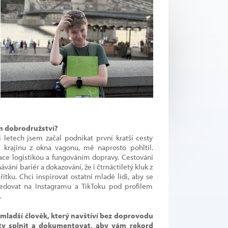
ém dobrodružství?
letech jsem začal podnikat první kratší cesty
í krajinu z okna vagonu, mě naprosto pohltil.
nace logistikou a fungováním dopravy. Cestování
ání bariér a dokazování, že i čtrnáctiletý kluk z
tku. Chci inspirovat ostatní mladé lidi, aby se
ledovat na Instagramu a TikToku pod profilem
.
mladší člověk, který navštíví bez doprovodu
ty splnit a dokumentovat, aby vám rekord