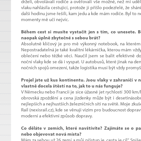
drželi, obvolávali rodiče a ověřovali vše možné, než mi udě
vlaku nahlásila cestující, protože jí přišlo podezřelé, že shá
další hodinu jsme řešili, kam jedu a kde mám rodiče. Byl to n
momenty mě učí nejvíc.
Během cest si musíte vystačit jen s tím, co unesete. 
naopak úplně zbytečné s sebou brát?
Absolutně klíčový je pro mě výkonný notebook, na kterém 
Nepostradatelná je také kvalitní lékárnička, kterou mám vžd
oblečení nebo těžké věci. Naučil jsem se balit efektivně d
noční vlaky kde se dá i vyspat. U autobusů, které jinak na d
nočních spojů omezení, takže logistika musí být vždy promyš
Projel jste už kus kontinentu. Jsou vlaky v zahraničí 
vlastně docela štěstí na to, jak to u nás funguje?
V Německu nebo Francii je sice úžasné jet rychlostí 300 km/h, 
obrovská zpoždění a cena jízdenky může být i desetináso
nejlepších a nejhustších železničních sítí na světě. Moje zku
Rail (nexisrail.cz), kde se věnuji vizím pro budoucnost dopr
moderní a efektivní způsob dopravy.
Co děláte v zemích, které navštívíte? Zajímáte se o p
nebo objevovat nová místa?
Mám za sebou už 26 zemí a můj přístup je „cesta je cíl“. Sp