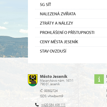
5G SÍŤ
NALEZENÁ ZVÍŘATA
ZTRÁTY A NÁLEZY
PROHLÁŠENÍ O PŘÍSTUPNOSTI
CENY MĚSTA JESENÍK
STAV OVZDUŠÍ
Město Jeseník
Masarykovo nám. 167/1
790 01 Jeseník
IČ: 00302724
ISDS: vhwbwm9
+420 584 498 111