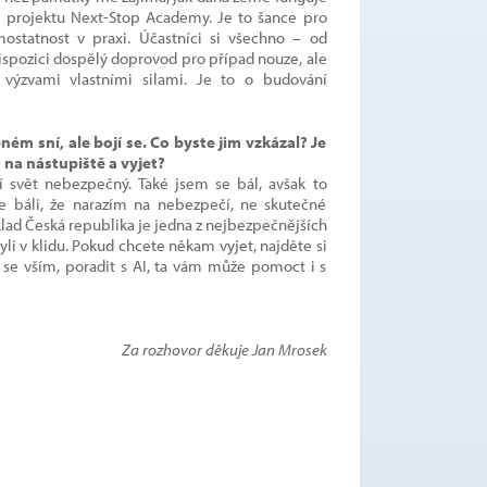
ci projektu Next-Stop Academy. Je to šance pro
mostatnost v praxi. Účastníci si všechno – od
dispozici dospělý doprovod pro případ nouze, ale
 výzvami vlastními silami. Je to o budování
m sní, ale bojí se. Co byste jim vzkázal? Je
 na nástupiště a vyjet?
ní svět nebezpečný. Také jsem se bál, avšak to
se báli, že narazím na nebezpečí, ne skutečné
lad Česká republika je jedna z nejbezpečnějších
yli v klidu. Pokud chcete někam vyjet, najděte si
á se vším, poradit s AI, ta vám může pomoct i s
Za rozhovor děkuje Jan Mrosek