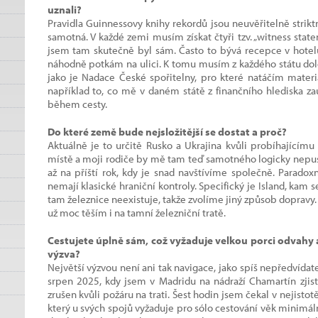
uznali?
Pravidla Guinnessovy knihy rekordů jsou neuvěřitelně striktn
samotná. V každé zemi musím získat čtyři tzv. „witness sta
jsem tam skutečně byl sám. Často to bývá recepce v hotelu,
náhodně potkám na ulici. K tomu musím z každého státu dolož
jako je Nadace České spořitelny, pro které natáčím materi
například to, co mě v daném státě z finančního hlediska za
během cesty.
Do které země bude nejsložitější se dostat a proč?
Aktuálně je to určitě Rusko a Ukrajina kvůli probíhajícím
místě a moji rodiče by mě tam teď samotného logicky nepus
až na příští rok, kdy je snad navštívíme společně. Paradox
nemají klasické hraniční kontroly. Specifický je Island, kam 
tam železnice neexistuje, takže zvolíme jiný způsob dopravy.
už moc těším i na tamní železniční tratě.
Cestujete úplně sám, což vyžaduje velkou porci odvahy a
výzva?
Největší výzvou není ani tak navigace, jako spíš nepředvída
srpen 2025, kdy jsem v Madridu na nádraží Chamartín zjist
zrušen kvůli požáru na trati. Šest hodin jsem čekal v nejist
který u svých spojů vyžaduje pro sólo cestování věk minimál