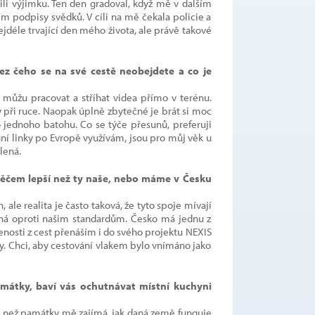
lili výjimku. Ten den gradoval, když mě v dalším
ním podpisy svědků. V cíli na mě čekala policie a
ejdéle trvající den mého života, ale právě takové
Bez čeho se na své cestě neobejdete a co je
můžu pracovat a stříhat videa přímo v terénu.
y při ruce. Naopak úplně zbytečné je brát si moc
o jednoho batohu. Co se týče přesunů, preferuji
enní linky po Evropě využívám, jsou pro můj věk u
lená.
v něčem lepší než ty naše, nebo máme v Česku
ale realita je často taková, že tyto spoje mívají
bná oproti našim standardům. Česko má jednu z
šenosti z cest přenáším i do svého projektu NEXIS
avy. Chci, aby cestování vlakem bylo vnímáno jako
amátky, baví vás ochutnávat místní kuchyni
íše než památky mě zajímá, jak daná země funguje