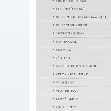
CHARITNÍ SESTRA ROKU
OCENĚNÝ ŠÉFKUCHAŘ
KLUB SENIORŮ - KOŠÍKÁŘI, KAVÁRNIČKA
KLUB SENIORŮ - TURISTÉ
STÁTNÍ VYZNAMENÁNÍ
NOVÁ EXPOZICE
STÁŽ V USA
ZŠ JESENÍK
CENTRUM SOCIÁLNÍCH SLUŽEB
OKRESNÍ ARCHIV JESENÍK
VAK JESENICKA
VELKÁ PĚŠÍ POUŤ
DĚTSKÁ SKUPINA
CHKO JESENÍKY