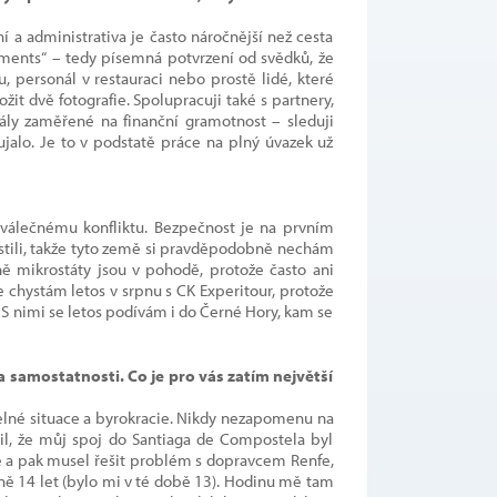
í a administrativa je často náročnější než cesta
tements“ – tedy písemná potvrzení od svědků, že
 personál v restauraci nebo prostě lidé, které
it dvě fotografie. Spolupracuji také s partnery,
ály zaměřené na finanční gramotnost – sleduji
ujalo. Je to v podstatě práce na plný úvazek už
u válečnému konfliktu. Bezpečnost je na prvním
tili, takže tyto země si pravděpodobně nechám
ně mikrostáty jsou v pohodě, protože často ani
se chystám letos v srpnu s CK Experitour, protože
 S nimi se letos podívám i do Černé Hory, kam se
 samostatnosti. Co je pro vás zatím největší
telné situace a byrokracie. Nikdy nezapomenu na
il, že můj spoj do Santiaga de Compostela byl
otě a pak musel řešit problém s dopravcem Renfe,
ně 14 let (bylo mi v té době 13). Hodinu mě tam