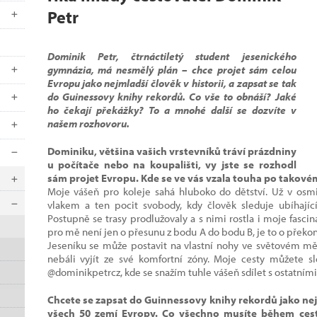
Petr
Dominik Petr, čtrnáctiletý student jesenického
gymnázia, má nesmělý plán – chce projet sám celou
Evropu jako nejmladší člověk v historii, a zapsat se tak
do Guinessovy knihy rekordů. Co vše to obnáší? Jaké
ho čekají překážky? To a mnohé další se dozvíte v
našem rozhovoru.
Dominiku, většina vašich vrstevníků tráví prázdniny
u počítače nebo na koupališti, vy jste se rozhodl
sám projet Evropu. Kde se ve vás vzala touha po takov
Moje vášeň pro koleje sahá hluboko do dětství. Už v osmi 
vlakem a ten pocit svobody, kdy člověk sleduje ubíhajíc
Postupně se trasy prodlužovaly a s nimi rostla i moje fasci
pro mě není jen o přesunu z bodu A do bodu B, je to o překonáv
Jeseníku se může postavit na vlastní nohy ve světovém měří
nebáli vyjít ze své komfortní zóny. Moje cesty můžete s
@dominikpetrcz, kde se snažím tuhle vášeň sdílet s ostatními
Chcete se zapsat do Guinnessovy knihy rekordů jako nej
všech 50 zemí Evropy. Co všechno musíte během ces