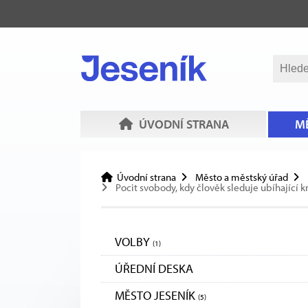
ÚVODNÍ STRANA
MĚ
Úvodní strana
Město a městský úřad
Pocit svobody, kdy člověk sleduje ubíhající k
VOLBY
(1)
ÚŘEDNÍ DESKA
MĚSTO JESENÍK
(5)