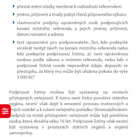
přesné znění otázky navržené k rozhodnutí referendem
jméno, příjmení a trvalý pobyt členů přípravného výboru
vlastnoruční podpisy oprávněných osob podporujících
konání místního referenda a jejich jméno, příjmení,
datum narození a adresu
text upozornění pro podporovatele: „Ten, kdo podepíše
vícekrát tentýž návrh na konání místního referenda nebo
kdo podepíše podpisovou listinu, ač není oprávněnou
osobou podle zákona o místním referendu, nebo kdo v
podpisové listině uvede nepravdivé údaje, dopouští se
přestupku, za který mu může být uložena pokuta do výše
3 000 Kč."
Podpisové listiny mohou být vystaveny na místech
přístupných veřejnosti. K tomu není třeba povolení státního
orgánu, nesmí však dojít k omezení provozu motorových a
jiných vozidel a k rušení veřejného pořádku. Shromažďováním
podpisů na místě přístupném veřejnosti může být pověřena
osoba, která dosáhla věku 16 let. Podpisové listiny však nesmí
být vystaveny v prostorách státních orgánů a orgánů
samosprávy.