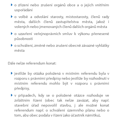
o zřízení nebo zrušení orgánů obce a o jejich vnitřním
uspořádání
o volbě a odvolání starosty, místostarosty, členů rady
města, dalších členů zastupitelstva města, jakož i
volených nebo jmenovaných členů dalších orgánů města
o uzavření veřejnoprávních smluv k výkonu přenesené
působnosti
o schválení, změně nebo zrušení obecně závazné vyhlášky
města
Dále nelze referendum konat:
jestliže by otázka položená v místním referendu byla v
rozporu s právními předpisy nebo jestliže by rozhodnutí v
místním referendu mohlo být v rozporu s právními
předpisy,
v případech, kdy se o položené otázce rozhoduje ve
zvláštním řízení (obec tak nelze zavázat, aby např.
stavební úřad nepovolil stavbu, j ale možné konat
referendum např. o schválení územního plánu nebo o
tom, aby obec podala v řízení jako účastník námitku),