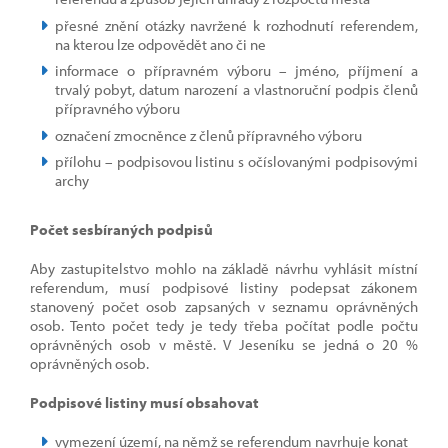
přesné znění otázky navržené k rozhodnutí referendem,
na kterou lze odpovědět ano či ne
informace o přípravném výboru – jméno, příjmení a
trvalý pobyt, datum narození a vlastnoruční podpis členů
přípravného výboru
označení zmocněnce z členů přípravného výboru
přílohu – podpisovou listinu s očíslovanými podpisovými
archy
Počet sesbíraných podpisů
Aby zastupitelstvo mohlo na základě návrhu vyhlásit místní
referendum, musí podpisové listiny podepsat zákonem
stanovený počet osob zapsaných v seznamu oprávněných
osob. Tento počet tedy je tedy třeba počítat podle počtu
oprávněných osob v městě. V Jeseníku se jedná o 20 %
oprávněných osob.
Podpisové listiny musí obsahovat
vymezení území, na němž se referendum navrhuje konat