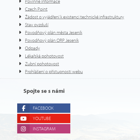
Povinné informace
Czech Point
Žádost o vyjádření k existenci technické infrastruktury
Stav ovzduší
Povodňový plán města Jeseník
Povodňový plán ORP Jeseník
Odpady
Lékařská pohotovost
Zubní pohotovost
Prohlášení o přístupnosti webu
Spojte se s námi
FACEBOOK
YOUTUBE
INSTAGRAM