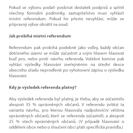
Pokud se výboru podaří posbírat dostatek podpisů a splnit
všechny formální podmínky, zastupitelstvo musí vyhlásit
místní referendum. Pokud ho přesto nevyhlásí, může se
přípravný výbor obrátit na soud.
Jak probíhá místní referendum
Referendum pak probíhá podobně jako volby, každý občan
dotčeného území se může zúčastnit a svým hlasem hlasovat
buď pro, nebo proti návrhu referenda. Volební komise pak
vyhlásí výsledky hlasování zveřejněním na úřední desce
obecního úřadu neprodleně po vyhotovení zápisu o výsledku
hlasování.
Kdy je výsledek referenda platný?
Aby výsledek referenda byl platný, je třeba, aby se zúčastnilo
alespoň 35 % oprávněných občanů. V referendu zvítězí ta
varianta návrhu, pro kterou hlasovala nadpoloviční většina
oprávněných občanů, kteří se referenda zúčastnili, a alespoň
25 % všech oprávněných občanů. (V případě hlasování o
oddělení obce nebo o sloučení obcí platí specifická pravidla.)