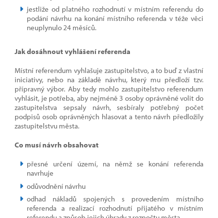
jestliže od platného rozhodnutí v místním referendu do
podání návrhu na konání místního referenda v téže věci
neuplynulo 24 měsíců.
Jak dosáhnout vyhlášení referenda
Místní referendum vyhlašuje zastupitelstvo, a to buď z vlastní
iniciativy, nebo na základě návrhu, který mu předloží tzv.
přípravný výbor. Aby tedy mohlo zastupitelstvo referendum
vyhlásit, je potřeba, aby nejméně 3 osoby oprávněné volit do
zastupitelstva sepsaly návrh, sesbíraly potřebný počet
podpisů osob oprávněných hlasovat a tento návrh předložily
zastupitelstvu města.
Co musí návrh obsahovat
přesné určení území, na němž se konání referenda
navrhuje
odůvodnění návrhu
odhad nákladů spojených s provedením místního
referenda a realizací rozhodnutí přijatého v místním
referendu a způsob jejich úhrady z rozpočtu města