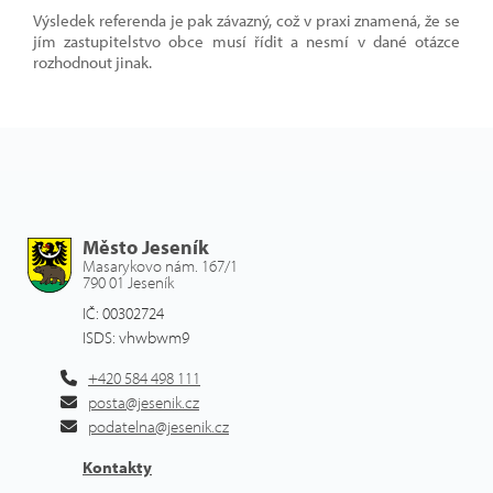
Výsledek referenda je pak závazný, což v praxi znamená, že se
jím zastupitelstvo obce musí řídit a nesmí v dané otázce
rozhodnout jinak.
Město Jeseník
Masarykovo nám. 167/1
790 01 Jeseník
IČ: 00302724
ISDS: vhwbwm9
+420 584 498 111
posta@jesenik.cz
podatelna@jesenik.cz
Kontakty