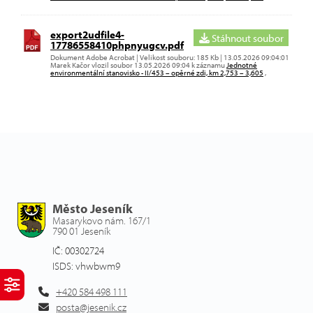
export2udfile4-
Stáhnout soubor
17786558410phpnyugcv.pdf
Dokument Adobe Acrobat | Velikost souboru: 185 Kb | 13.05.2026 09:04:01
Marek Kačor vlozil soubor 13.05.2026 09:04 k záznamu
Jednotné
environmentální stanovisko - II/453 – opěrné zdi, km 2,753 – 3,605
,
Město Jeseník
Masarykovo nám. 167/1
790 01 Jeseník
IČ: 00302724
ISDS: vhwbwm9
+420 584 498 111
posta@jesenik.cz