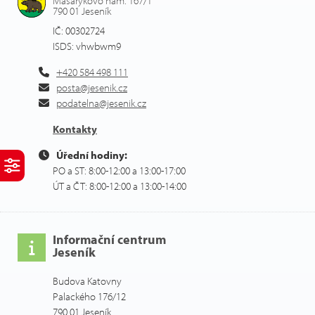
Masarykovo nám. 167/1
790 01 Jeseník
IČ: 00302724
ISDS: vhwbwm9
+420 584 498 111
posta@jesenik.cz
podatelna@jesenik.cz
Kontakty
Úřední hodiny:
PO a ST: 8:00-12:00 a 13:00-17:00
ÚT a ČT: 8:00-12:00 a 13:00-14:00
Informační centrum
Jeseník
Budova Katovny
Palackého 176/12
790 01 Jeseník