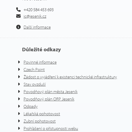
+420 584 453 693
ic@jesenik.cz
Další informace
Důležité odkazy
Povinné informace
Czech Point
Žádost o vyjádření k existenci technické infrastruktury
Stav ovzduší
Povodňový plán města Jeseník
Povodňový plán ORP Jeseník
Odpady
Lékařská pohotovost
Zubní pohotovost
Prohlášení o přístupnosti webu