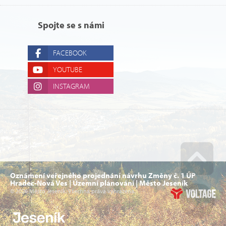
Spojte se s námi
FACEBOOK
YOUTUBE
INSTAGRAM
Oznámení veřejného projednání návrhu Změny č. 1 ÚP
Go u
Hradec-Nová Ves | Územní plánování | Město Jeseník
© 2026 Město Jeseník. Všechna práva vyhrazena.