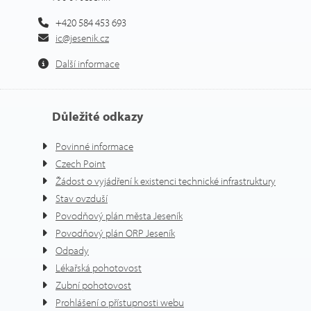
+420 584 453 693
ic@jesenik.cz
Další informace
Důležité odkazy
Povinné informace
Czech Point
Žádost o vyjádření k existenci technické infrastruktury
Stav ovzduší
Povodňový plán města Jeseník
Povodňový plán ORP Jeseník
Odpady
Lékařská pohotovost
Zubní pohotovost
Prohlášení o přístupnosti webu