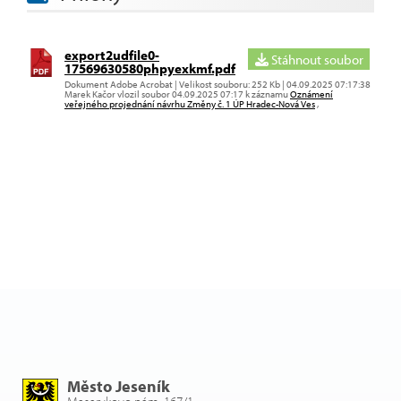
export2udfile0-
Stáhnout soubor
17569630580phpyexkmf.pdf
Dokument Adobe Acrobat | Velikost souboru: 252 Kb | 04.09.2025 07:17:38
Marek Kačor vlozil soubor 04.09.2025 07:17 k záznamu
Oznámení
veřejného projednání návrhu Změny č. 1 ÚP Hradec-Nová Ves
,
Město Jeseník