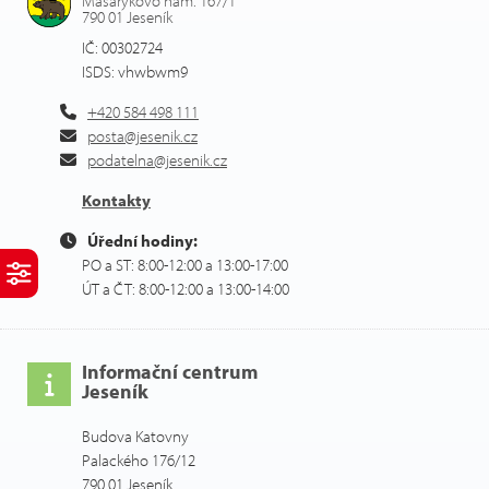
Masarykovo nám. 167/1
790 01 Jeseník
IČ: 00302724
ISDS: vhwbwm9
+420 584 498 111
posta@jesenik.cz
podatelna@jesenik.cz
Kontakty
Úřední hodiny:
PO a ST: 8:00-12:00 a 13:00-17:00
ÚT a ČT: 8:00-12:00 a 13:00-14:00
Informační centrum
Jeseník
Budova Katovny
Palackého 176/12
790 01 Jeseník